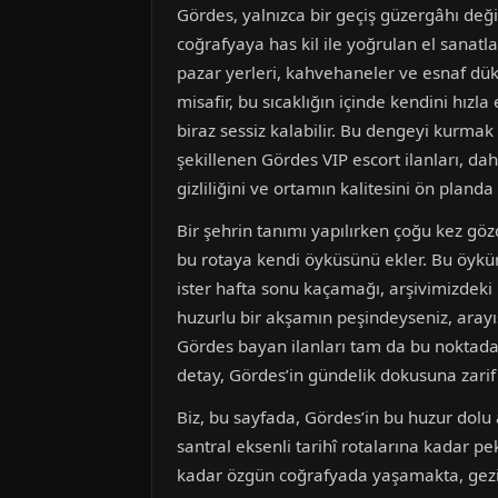
Gördes, yalnızca bir geçiş güzergâhı deği
coğrafyaya has kil ile yoğrulan el sanat
pazar yerleri, kahvehaneler ve esnaf dükkâ
misafir, bu sıcaklığın içinde kendini hızl
biraz sessiz kalabilir. Bu dengeyi kurmak
şekillenen Gördes VIP escort ilanları, da
gizliliğini ve ortamın kalitesini ön planda
Bir şehrin tanımı yapılırken çoğu kez göz
bu rotaya kendi öyküsünü ekler. Bu öykün
ister hafta sonu kaçamağı, arşivimizdeki
huzurlu bir akşamın peşindeyseniz, arayı
Gördes bayan ilanları tam da bu noktada 
detay, Gördes’in gündelik dokusuna zarif 
Biz, bu sayfada, Gördes’in bu huzur dol
santral eksenli tarihî rotalarına kadar 
kadar özgün coğrafyada yaşamakta, gezi