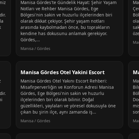
niz
Manisa Gördes'te Gündelik Hayat: Şehir Yaşam
Ma
Notları ve Rehber Manisa Gördes, Ege
Çe
dir.
Bölgesi'nin sakin ve huzurlu ilçelerinden biri
Böl
la
olarak dikkat çekiyor. Şehir yaşam notları
ola
k
arasında kaybolmadan önce, bu toprakların
sa
kendine has dokusunu anlamak gerekiyor.
öz
Gördes,...
Man
Manisa / Gördes
Manisa Gördes Otel Yakini Escort
Ma
z
Manisa Gördes Otel Yakını Escort Rehberi:
Ma
Misafirperverliğin ve Konforun Adresi Manisa
Bi
dir.
Gördes, Ege Bölgesi'nin sakin ve huzurlu
Böl
mi
ilçelerinden biri olarak bilinir. Doğal
Doğ
güzellikleri, yaylaları ve yöresel dokusuyla öne
mis
çıkan bu şirin ilçe, aynı zamanda iş...
son
Manisa / Gördes
Man