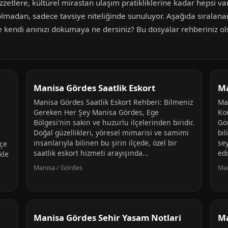
etlere, kültürel mirastan ulaşım pratikliklerine kadar hepsi var.
olmadan, sadece tavsiye niteliğinde sunuluyor. Aşağıda sıralana
 kendi anınızı dokumaya ne dersiniz? Bu dosyalar rehberiniz olsu
Manisa Gördes Saatlik Eskort
Ma
Manisa Gördes Saatlik Eskort Rehberi: Bilmeniz
Ma
Gereken Her Şey Manisa Gördes, Ege
Ko
Bölgesi'nin sakin ve huzurlu ilçelerinden biridir.
Gör
Doğal güzellikleri, yöresel mimarisi ve samimi
bil
insanlarıyla bilinen bu şirin ilçede, özel bir
sey
içe
saatlik eskort hizmeti arayışında...
edi
kle
Manisa / Gördes
Man
Manisa Gördes Sehir Yasam Notlari
Ma