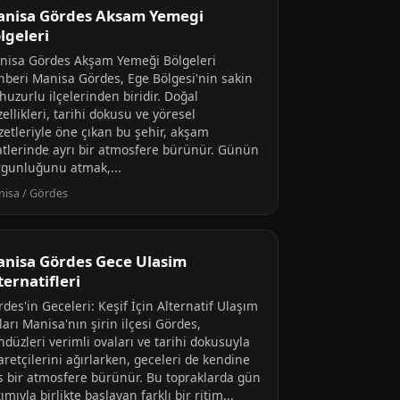
nisa Gördes Aksam Yemegi
lgeleri
nisa Gördes Akşam Yemeği Bölgeleri
hberi Manisa Gördes, Ege Bölgesi'nin sakin
huzurlu ilçelerinden biridir. Doğal
ellikleri, tarihi dokusu ve yöresel
zetleriyle öne çıkan bu şehir, akşam
atlerinde ayrı bir atmosfere bürünür. Günün
rgunluğunu atmak,...
isa / Gördes
nisa Gördes Gece Ulasim
ternatifleri
des'in Geceleri: Keşif İçin Alternatif Ulaşım
ları Manisa'nın şirin ilçesi Gördes,
düzleri verimli ovaları ve tarihi dokusuyla
aretçilerini ağırlarken, geceleri de kendine
s bir atmosfere bürünür. Bu topraklarda gün
ımıyla birlikte başlayan farklı bir ritim...