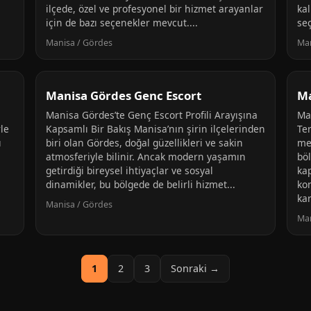
ilçede, özel ve profesyonel bir hizmet arayanlar
kal
için de bazı seçenekler mevcut....
seç
Manisa / Gördes
Man
Manisa Gördes Genc Escort
Ma
Manisa Gördes’te Genç Escort Profili Arayışına
Ma
le
Kapsamlı Bir Bakış Manisa’nın şirin ilçelerinden
Te
ı
biri olan Gördes, doğal güzellikleri ve sakin
me
atmosferiyle bilinir. Ancak modern yaşamın
böl
getirdiği bireysel ihtiyaçlar ve sosyal
ka
dinamikler, bu bölgede de belirli hizmet...
ko
kar
Manisa / Gördes
Man
1
2
3
Sonraki →