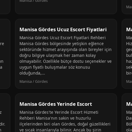
Manisa / Gördes
Man
Manisa Gördes Ucuz Escort Fiyatlari
Ma
Manisa Gördes Ucuz Escort Fiyatlari Rehberi
Ma
ere
Manisa Gördes bölgesinde yetişkin eğlence
Hi
sektöründe hizmet arayışında olan bireyler için
gec
doğru bilgiye ulaşmak her zaman kolay
bu
ın
olmayabilir. Özellikle bütçe dostu seçenekler ve
haz
sa
uygun fiyatlı buluşmalar söz konusu
se
olduğunda,...
bir
Manisa / Gördes
Man
Manisa Gördes Yerinde Escort
Ma
z
Manisa Gördes'te Yerinde Escort Hizmeti
Ma
Rehberi Manisa'nın sakin ve huzurlu
Da
ir.
ilçelerinden biri olan Gördes, doğal güzellikleri
Böl
n
ve sıcak insanlarıyla bilinir. Ancak bu şirin
ola