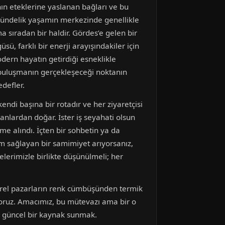
nın eteklerine yaslanan bağları ve bu
, gündelik yaşamın merkezinde genellikle
ma sıradan bir haldir. Gördes’e gelen bir
ü, farklı bir enerji arayışındakiler için
odern hayatın getirdiği esneklikle
le buluşmanın gerçekleşeceği noktanın
edefler.
ndi başına bir rotadır ve her ziyaretçisi
nlardan doğar. İster iş seyahati olsun
e alındı. İçten bir sohbetin ya da
um sağlayan bir samimiyet arıyorsanız,
lerimizle birlikte düşünülmeli; her
erel pazarların renk cümbüşünden termik
ıyoruz. Amacımız, bu mütevazı ama bir o
 güncel bir kaynak sunmak.