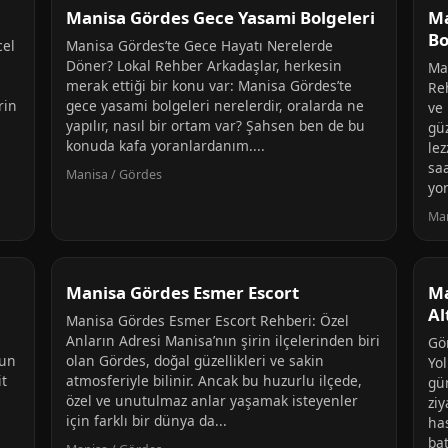
Manisa Gördes Gece Yasami Bolgeleri
Ma
Bo
cel
Manisa Gördes’te Gece Hayatı Nerelerde
Döner? Lokal Rehber Arkadaşlar, herkesin
Ma
merak ettiği bir konu var: Manisa Gördes’te
Re
rin
gece yasami bolgeleri nerelerdir, oralarda ne
ve 
yapılır, nasıl bir ortam var? Şahsen ben de bu
güz
konuda kafa yoranlardanım....
lez
sa
Manisa / Gördes
yo
Man
Manisa Gördes Esmer Escort
Ma
Al
Manisa Gördes Esmer Escort Rehberi: Özel
Anların Adresi Manisa’nın şirin ilçelerinden biri
Gör
ğun
olan Gördes, doğal güzellikleri ve sakin
Yol
it
atmosferiyle bilinir. Ancak bu huzurlu ilçede,
gün
özel ve unutulmaz anlar yaşamak isteyenler
ziy
için farklı bir dünya da...
ha
bat