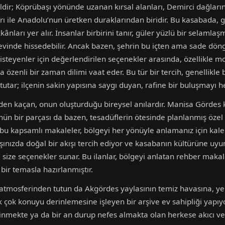
ldir; Köprübaşı yönünde uzanan kırsal alanları, Demirci dağları
ları ile Anadolu’nun üretken duraklarından biridir. Bu kasabada
nları yer alır. İnsanlar birbirini tanır, güler yüzlü bir selamlaş
a evinde hissedebilir. Ancak bazen, şehrin bu içten ama sade döngüs
 isteyenler için değerlendirilen seçenekler arasında, özellikle m
ha özenli bir zaman dilimi vaat eder. Bu tür bir tercih, genellik
 tutar; ilçenin sakin yapısına saygı duyan, rafine bir buluşmayı h
den kaçan, onun oluşturduğu bireysel anılardır. Manisa Gördes ke
ün bir parçası da bazen, tesadüflerin ötesinde planlanmış özel a
 bu kapsamlı makaleler, bölgeyi her yönüyle anlamanız için kalem
şınızda doğal bir akışı tercih ediyor ve kasabanın kültürüne uy
size seçenekler sunar. Bu ilanlar, bölgeyi anlatan rehber makale
bir temasla hazırlanmıştır.
u atmosferinden tutun da Akgördes yaylasının temiz havasına, y
pek çok konuyu derinlemesine işleyen bir arşive ev sahipliği yap
nmekte ya da bir an durup nefes almakta olan herkese akıcı ve