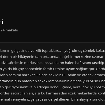
ri
a 24 makale
açlarının gölgesinde ve killi topraklardan yoğrulmuş çömlek koku
ri derin bir hikâyenin tam ortasındadır. Şehir merkezine uzanan 
 sizi Gördes’in merkezine, taş yapıların halen hafızasını taşıdığ
in ya da bir çay sohbetinin ferah ritmine uyum sağlamıştır. Gördes’
ların samimi hareketliliğinde saklıdır. Bu sakin ve otantik atmos
kaftandır; gün batarken sokak lambalarının altında yürüyüşler baş
n geçiriyorsanız ve bu dingin döngü içinde, yerel dokuyu bozma
 Gördes escort ilanları, sizi bu karmaşadan uzak mekânlarda konf
ve mahremiyetiniz çerçevesinde şekillenen bir anlayışla sunulur