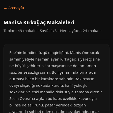
← Anasayfa
Manisa Kırkağaç Makaleleri
Toplam 49 makale - Sayfa 1/3 - Her sayfada 24 makale
Ege’nin kendine özgü dinginliğini, Manisa’nın sıcak
samimiyetiyle harmanlayan Kırkağaç, ziyaretçisine
ne büyük şehirlerin karmaşasını ne de tamamen
ıssız bir sessizliği sunar. Bu ilçe, aslında bir arada
durmayı bilen bir karaktere sahiptir; Bakırçay’ın
ovayı okşadığı noktada kurulu, hafif yokuşlu
sokakları ve eski mahalle dokusuyla zamana direnir.
Sosin Ovası’na açılan bu kapı, özellikle kavunuyla
bilinse de asıl ruhu, pazar yerindeki tezgah
aralarında sohbet eden esnafın nezaketinde, çınar