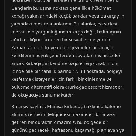
dokurken, yolcular birbirlerine tanıdık selam verir.
Gençlerin buluşma noktası genellikle hükümet
konağı yakınlarındaki küçük parklar veya Bakırçay’ın
yanındaki mesire alanlarıdır. Bu alanlar, pazartesi
mesaisinin yorgunluğundan kaçış değil, hafta içinin
ağırbaşlılığını sürdüren bir sosyalleşme yeridir.
Zaman zaman ilçeye gelen gezginler, bir an için
kendilerini büyük şehirlerden soyutlanmış hisseder;
ancak Kırkağaç’ın kendine özgü enerjisi, sakinliğin
içinde bile bir canlılık barındırır. Bu noktada, bölgeyi
keşfetmek isteyenler için farklı bir dinlenme ve
buluşma alternatifi olarak Kırkağaç escort hizmetleri
de okuyucuya sunulmaktadır.
Bu arşiv sayfası, Manisa Kırkağaç hakkında kaleme
alınmış rehber niteliğindeki makaleleri bir araya
getiren bir duraktır. Amacımız, bu bölgede bir
gününü geçirecek, haftasonu kaçamağı planlayan ya