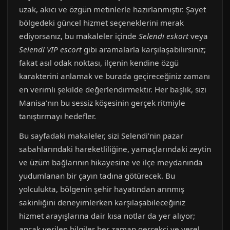
uzak, akıcı ve özgün metinlerle hazırlanmıştır. Şayet
bölgedeki güncel hizmet seçeneklerini merak
ediyorsanız, bu makaleler içinde
Selendi eskort
veya
Selendi VIP escort
gibi aramalarla karşılaşabilirsiniz;
fakat asıl odak noktası, ilçenin kendine özgü
karakterini anlamak ve burada geçireceğiniz zamanı
en verimli şekilde değerlendirmektir. Her başlık, sizi
Manisa’nın bu sessiz köşesinin gerçek ritmiyle
tanıştırmayı hedefler.
Bu sayfadaki makaleler, sizi Selendi’nin pazar
sabahlarındaki hareketliliğine, yamaçlarındaki zeytin
ve üzüm bağlarının hikayesine ve ilçe meydanında
yudumlanan bir çayın tadına götürecek. Bu
yolculukta, bölgenin şehir hayatından arınmış
sakinliğini deneyimlerken karşılaşabileceğiniz
hizmet arayışlarına dair kısa notlar da yer alıyor;
ancak verilen bilgiler her zaman gerçekçi ve yerel