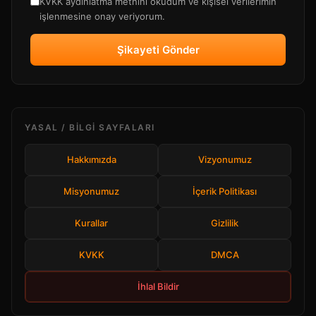
KVKK aydınlatma metnini okudum ve kişisel verilerimin
işlenmesine onay veriyorum.
Şikayeti Gönder
YASAL / BILGI SAYFALARI
Hakkımızda
Vizyonumuz
Misyonumuz
İçerik Politikası
Kurallar
Gizlilik
KVKK
DMCA
İhlal Bildir