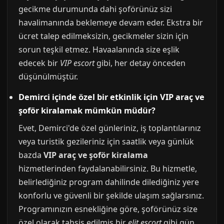
gecikme durumunda dahi şoförünüz sizi
havalimanında beklemeye devam eder. Ekstra bir
ücret talep edilmeksizin, gecikmeler sizin için
sorun teşkil etmez. Havaalanında size eşlik
edecek bir
VIP escort
gibi, her detay önceden
düşünülmüştür.
Demirci içinde özel bir etkinlik için VIP araç ve
şoför kiralamak mümkün müdür?
Evet, Demirci'de özel günleriniz, iş toplantılarınız
veya turistik gezileriniz için saatlik veya günlük
bazda
VIP araç ve şoför kiralama
hizmetlerinden faydalanabilirsiniz. Bu hizmetle,
belirlediğiniz program dahilinde dilediğiniz yere
konforlu ve güvenli bir şekilde ulaşım sağlarsınız.
Programınızın esnekliğine göre, şoförünüz size
özel olarak tahsis edilmiş bir
elit escort
gibi gün