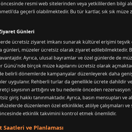
et öncesinde resmi web sitelerinden veya yetkililerden bilgi a
Ahmetli'da geçerli olabilmektedir. Bu tür kartlar, sık sık müze
 Ziyaret Günleri
erde ücretsiz ziyaret imkanı sunarak kültürel erişimi teşvik e
ünleri, müzeler ücretsiz olarak ziyaret edilebilmektedir. B
 avantajdır. Ayrıca, ulusal bayramlar ve özel günlerde de mü
r Günü'nde birçok müze kapılarını ücretsiz olarak açmaktad
de belirli dönemlerde kampanyalar düzenleyerek daha geniş 
imler uygulanır. Rehberli turlar da genellikle ücrete dahildir v
aretçi sayısının arttığını ve bu nedenle önceden rezervasyon 
retsiz giriş hakkı tanınmaktadır. Ayrıca, basın mensupları ve 
 Müzelerde düzenlenen özel etkinlikler, atölye çalışmaları ve 
 öncesinde etkinlik takvimini kontrol etmek önemlidir.
 Saatleri ve Planlaması