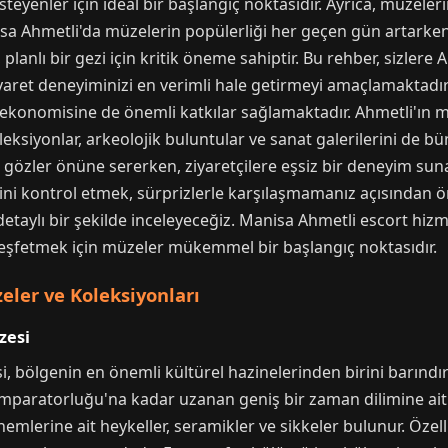
yenler için ideal bir başlangıç noktasıdır. Ayrıca, müzelerin
sa Ahmetli'da müzelerin popülerliği her geçen gün artarken, g
anlı bir gezi için kritik öneme sahiptir. Bu rehber, sizlere
aret deneyiminizi en verimli hale getirmeyi amaçlamaktadır. Ö
 ekonomisine de önemli katkılar sağlamaktadır. Ahmetli'ın müz
ksiyonlar, arkeolojik buluntular ve sanat galerilerini de b
ini gözler önüne sererken, ziyaretçilere eşsiz bir deneyim sun
lerini kontrol etmek, sürprizlerle karşılaşmamanız açısından
etaylı bir şekilde inceleyeceğiz. Manisa Ahmetli escort hizmet
keşfetmek için müzeler mükemmel bir başlangıç noktasıdır.
ler ve Koleksiyonları
zesi
i, bölgenin en önemli kültürel hazinelerinden birini barınd
paratorluğu'na kadar uzanan geniş bir zaman dilimine ait e
lerine ait heykeller, seramikler ve sikkeler bulunur. Özell