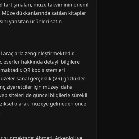
el tartışmaları, müze takviminin önemli
ır. Müze dükkanlarında satılan kitaplar
ını yansıtan ürünleri satın
l araçlarla zenginleştirmektedir.
eserler hakkında detaylı bilgilere
ğlamaktadır. QR kod sistemleri
müzeler sanal gerçeklik (VR) gözlükleri
nç ziyaretçiler için müzeyi daha
b siteleri de güncel bilgilerle sürekli
re fiziksel olarak müzeye gelmeden önce
.
ar sunmaktadır. Ahmetli Arkeoloji ve