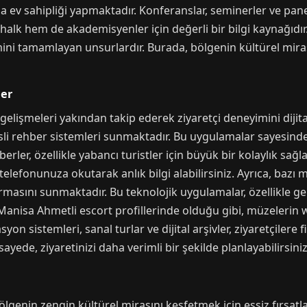
a ev sahipliği yapmaktadır. Konferanslar, seminerler ve pan
el halk hem de akademisyenler için değerli bir bilgi kaynağıd
mini tamamlayan unsurlardır. Burada, bölgenin kültürel miras
ler
elişmeleri yakından takip ederek ziyaretçi deneyimini dijita
i rehber sistemleri sunmaktadır. Bu uygulamalar sayesinde, 
ehberler, özellikle yabancı turistler için büyük bir kolaylık sa
telefonunuza okutarak anlık bilgi alabilirsiniz. Ayrıca, bazı 
masını sunmaktadır. Bu teknolojik uygulamalar, özellikle ge
 Manisa Ahmetli escort profillerinde olduğu gibi, müzelerin we
yon sistemleri, sanal turlar ve dijital arşivler, ziyaretçile
ayede, ziyaretinizi daha verimli bir şekilde planlayabilirsiniz
genin zengin kültürel mirasını keşfetmek için eşsiz fırsatl