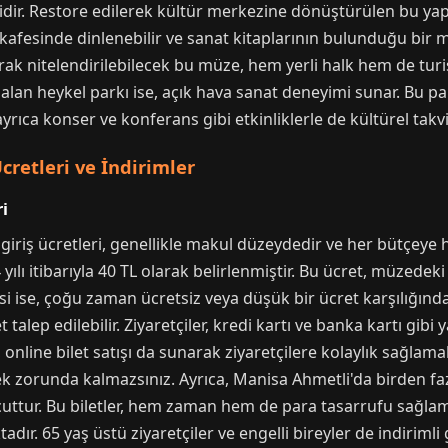
cidir. Restore edilerek kültür merkezine dönüştürülen bu ya
 kafesinde dinlenebilir ve sanat kitaplarının bulunduğu bir 
rak nitelendirilebilecek bu müze, hem yerli halk hem de turi
an heykel parkı ise, açık hava sanat deneyimi sunar. Bu par
rıca konser ve konferans gibi etkinliklerle de kültürel takv
retleri ve İndirimler
i
riş ücretleri, genellikle makul düzeydedir ve her bütçeye h
yılı itibarıyla 40 TL olarak belirlenmiştir. Bu ücret, müzedek
 ise, çoğu zaman ücretsiz veya düşük bir ücret karşılığında 
et talep edilebilir. Ziyaretçiler, kredi kartı ve banka kartı gi
 online bilet satışı da sunarak ziyaretçilere kolaylık sağlama
zorunda kalmazsınız. Ayrıca, Manisa Ahmetli'da birden faz
cuttur. Bu biletler, hem zaman hem de para tasarrufu sağla
adır. 65 yaş üstü ziyaretçiler ve engelli bireyler de indirimli