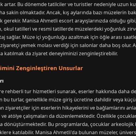
rtar. Bu dönemde tatilciler ve turistler nedeniyle uzun kuyru
aha sakin olmaktadır. Ancak, kış aylarında bazı müzelerin ba
gerekir. Manisa Ahmetli escort arayışlarınızda olduğu gibi
okul tatilleri ve resmi tatillerde müzelerdeki yoğunluk zir
 sağlar. Müze içi yoğunluğu azaltmak için öğle arası saatler
ok ziyaretçi yemek molası verdiği için salonlar daha boş olur.
a katılmak da ziyaret deneyiminizi zenginleştirebilir.
mini Zenginleştiren Unsurlar
rı
re rehberli tur hizmetleri sunarak, eserler hakkında daha de
 bu turlar, genellikle müze giriş ücretine dahildir veya küçük
uyan ziyaretçiler için eserlerin hikayelerini ve bağlamlarını a
ar ve atölye çalışmaları da düzenlemektedir. Özellikle çocukla
a dönüştürmektedir. Bu programlarda, çocuklar arkeolojik k
liklere katılabilir. Manisa Ahmetli'da bulunan müzeler, üniver