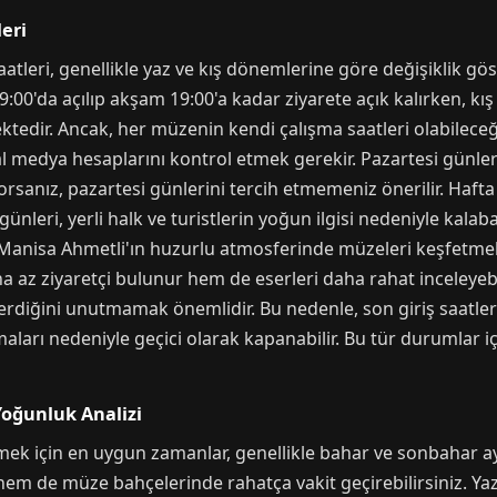
leri
atleri, genellikle yaz ve kış dönemlerine göre değişiklik g
9:00'da açılıp akşam 19:00'a kadar ziyarete açık kalırken, k
edir. Ancak, her müzenin kendi çalışma saatleri olabileceği 
 medya hesaplarını kontrol etmek gerekir. Pazartesi günleri
ıyorsanız, pazartesi günlerini tercih etmemeniz önerilir. Haft
nleri, yerli halk ve turistlerin yoğun ilgisi nedeniyle kalaba
 Manisa Ahmetli'ın huzurlu atmosferinde müzeleri keşfetmek 
a az ziyaretçi bulunur hem de eserleri daha rahat inceleyebil
erdiğini unutmamak önemlidir. Bu nedenle, son giriş saatler
şmaları nedeniyle geçici olarak kapanabilir. Bu tür durumlar
Yoğunluk Analizi
mek için en uygun zamanlar, genellikle bahar ve sonbahar ay
em de müze bahçelerinde rahatça vakit geçirebilirsiniz. Yaz