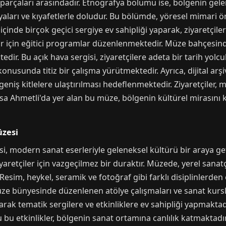
i parçaları arasındadır. Etnografya bölümü ise, bölgenin gele
aları ve kıyafetlerle doludur. Bu bölümde, yöresel mimari ö
içinde birçok geçici sergiye ev sahipliği yaparak, ziyaretçile
lar için eğitici programlar düzenlenmektedir. Müze bahçesinde
edir. Bu açık hava sergisi, ziyaretçilere adeta bir tarih yolc
nusunda titiz bir çalışma yürütmektedir. Ayrıca, dijital ar
eniş kitlelere ulaştırılması hedeflenmektedir. Ziyaretçiler,
isa Ahmetli'da yer alan bu müze, bölgenin kültürel mirasın
üzesi
i, modern sanat eserleriyle geleneksel kültürü bir araya ge
aretçiler için vazgeçilmez bir duraktır. Müzede, yerel sanatç
 Resim, heykel, seramik ve fotoğraf gibi farklı disiplinlerden
ze bünyesinde düzenlenen atölye çalışmaları ve sanat kursları
rak tematik sergilere ve etkinliklere ev sahipliği yapmaktadı
 bu etkinlikler, bölgenin sanat ortamına canlılık katmaktadır