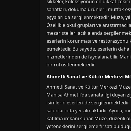
sikkeler, koleksiyonun en dikkat çekic
sanatları, dokuma ürünleri, mutfak eşy
eşyaları da sergilenmektedir. Müze, yıl 
Özellikle okul grupları ve araştırmacı
mezar stelleri açık alanda sergilenmekt
eserlerin korunması ve restorasyonu ko
etmektedir. Bu sayede, eserlerin daha g
hizmetlerinden de faydalanabilir. Man
bir rol üstlenmektedir.
Ahmetli Sanat ve Kültür Merkezi M
Ahmetli Sanat ve Kültür Merkezi Müzes
Manisa Ahmetli'da sanata ilgi duyan ziy
isimlerin eserleri de sergilenmektedir.
salonlarında yer almaktadır. Ayrıca, mü
katılma imkanı sunar. Müze, düzenli ola
yeteneklerini sergileme fırsatı bulduğu