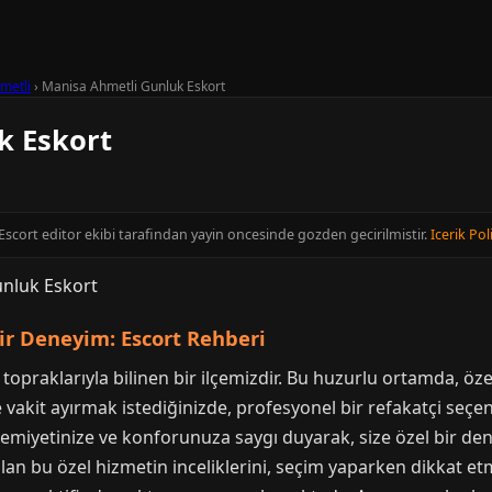
metli
›
Manisa Ahmetli Gunluk Eskort
k Eskort
 Escort editor ekibi tarafindan yayin oncesinde gozden gecirilmistir.
Icerik Pol
ir Deneyim: Escort Rehberi
i topraklarıyla bilinen bir ilçemizdir. Bu huzurlu ortamda, ö
vakit ayırmak istediğinizde, profesyonel bir refakatçi seçene
remiyetinize ve konforunuza saygı duyarak, size özel bir de
an bu özel hizmetin inceliklerini, seçim yaparken dikkat et