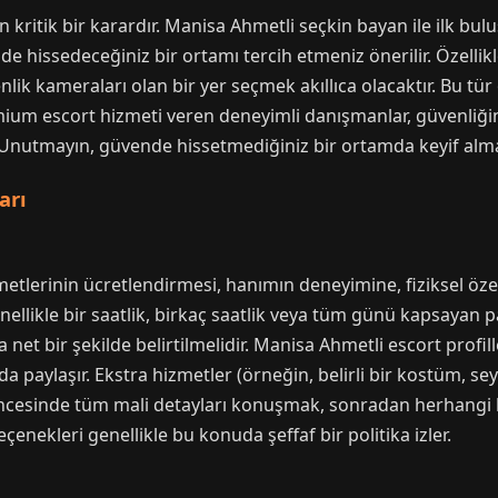
 kritik bir karardır. Manisa Ahmetli seçkin bayan ile ilk bulu
ende hissedeceğiniz bir ortamı tercih etmeniz önerilir. Özelli
enlik kameraları olan bir yer seçmek akıllıca olacaktır. Bu t
emium escort hizmeti veren deneyimli danışmanlar, güvenliği
 Unutmayın, güvende hissetmediğiniz bir ortamda keyif alm
arı
etlerinin ücretlendirmesi, hanımın deneyimine, fiziksel öze
nellikle bir saatlik, birkaç saatlik veya tüm günü kapsayan 
da net bir şekilde belirtilmelidir. Manisa Ahmetli escort profi
a paylaşır. Ekstra hizmetler (örneğin, belirli bir kostüm, seyah
ncesinde tüm mali detayları konuşmak, sonradan herhangi b
çenekleri genellikle bu konuda şeffaf bir politika izler.