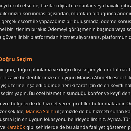
tercih etse de, bazıları dijital cüzdanlar veya havale gibi
bilgilerinizin korunması açısından, mümkün olduğunca anon
li gerçek escort ile yapacağınız bir buluşmada, ödeme kon
nel bir izlenim bırakır. Ödemeyi görüşmenin başında vey
a güvenilir bir platformdan hizmet alıyorsanız, platformun d
 Doğru Seçim
bir gün, doğru planlama ve doğru kişi seçimiyle unutulmaz b
rınıza ve beklentilerinize en uygun Manisa Ahmetli escort il
yış üzerine inşa edildiğinde her iki taraf için de en keyifli ha
ir seçim yapın. Bu özel hizmetin sunduğu konfor ve keyfi den
çevre bölgelerde de hizmet veren profiller bulunmaktadır. 
zer şekilde,
Manisa Salihli
ilçemizde de bu hizmeti sunan kal
şma için en uygun lokasyonu belirleyebilirsiniz. Ayrıca, Türk
ve
Karabük
gibi şehirlerde de bu alanda faaliyet gösteren p