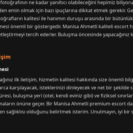
fotoğrafının ne kadar yanıltıcı olabileceğini hepimiz biliyor
den emin olmak için bazı ipuçlarına dikkat etmek gerekir. Gerç
toğrafların kalitesi ile hanımın duruşu arasında bir bütünlük 
üşmesi önemli bir göstergedir. Manisa Ahmetli kaliteli escort
etleştirmeyi tercih ederler. Buluşma öncesinde yapacağınız k
.
işim
mesi
ınız ilk iletişim, hizmetin kalitesi hakkında size önemli bilg
arca karşılayacak, isteklerinizi dinleyecek ve net bir şekilde
si, buluşma yeri (otel, kendi eviniz gibi) ve fiziksel sınırl
lmaların önüne geçer. Bir Manisa Ahmetli premium escort 
en sağlıklısı olduğunu belirtmek isterim. Unutmayın, iyi bir so