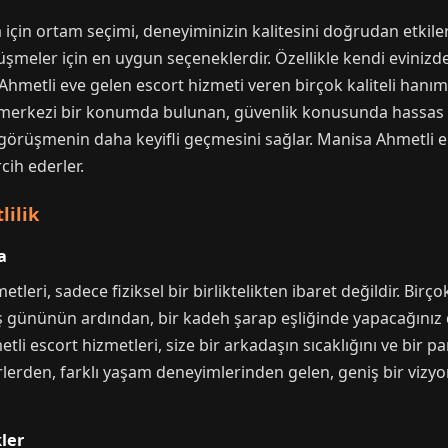
çin ortam seçimi, deneyiminizin kalitesini doğrudan etkiler.
üşmeler için en uygun seçeneklerdir. Özellikle kendi evinizd
hmetli eve gelen escort hizmeti veren birçok kaliteli hanım, 
 merkezi bir konumda bulunan, güvenlik konusunda hassas o
görüşmenin daha keyifli geçmesini sağlar. Manisa Ahmetli eld
cih ederler.
lilik
a
leri, sadece fiziksel bir birliktelikten ibaret değildir. Birç
 iş gününün ardından, bir kadeh şarap eşliğinde yapacağınız
tli escort hizmetleri, size bir arkadaşın sıcaklığını ve bir
rlerden, farklı yaşam deneyimlerinden gelen, geniş bir vizyona
ler