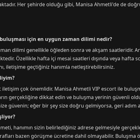
tadır. Her şehirde olduğu gibi, Manisa Ahmetli'de de doğru k
 buluşması için en uygun zaman dilimi nedir?
an dilimi genellikle öğleden sonra ve akşam saatleridir. A
tedir. Özellikle hafta içi mesai saatleri dışında veya hafta
iletişime geçtiğiniz hanımla netleştirebilirsiniz.
liyim?
t iletişim çok önemlidir. Manisa Ahmetli VIP escort ile buluş
ların gerçekliğine dikkat edin ve buluşma yerinin güvenli ol
ize güvenin; eğer bir şey size doğru gelmiyorsa, geri adım
şliyor?
ti, hanımın sizin belirlediğiniz adrese gelmesiyle gerçekleş
afları bazen görüşme ücretine dahil olmayabilir. Buluşma ön