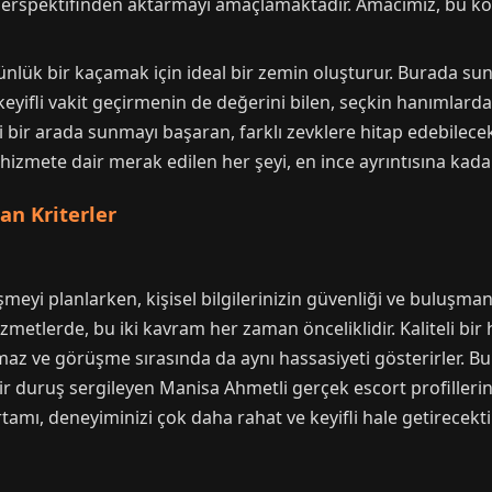
n perspektifinden aktarmayı amaçlamaktadır. Amacımız, bu kon
lük bir kaçamak için ideal bir zemin oluşturur. Burada sunul
eyifli vakit geçirmenin de değerini bilen, seçkin hanımlard
ti bir arada sunmayı başaran, farklı zevklere hitap edebilecek
 hizmete dair merak edilen her şeyi, en ince ayrıntısına kadar
an Kriterler
eyi planlarken, kişisel bilgilerinizin güvenliği ve buluşmanın 
metlerde, bu iki kavram her zaman önceliklidir. Kaliteli bir 
tmaz ve görüşme sırasında da aynı hassasiyeti gösterirler. Bu
 duruş sergileyen Manisa Ahmetli gerçek escort profillerini
amı, deneyiminizi çok daha rahat ve keyifli hale getirecektir