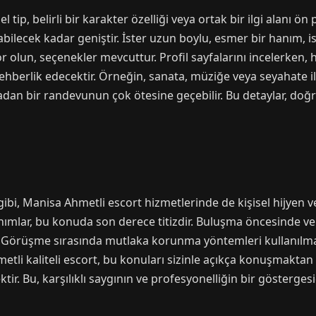
ksel tip, belirli bir karakter özelliği veya ortak bir ilgi alanı
abilecek kadar geniştir. İster uzun boylu, esmer bir hanım, ist
r olun, seçenekler mevcuttur. Profil sayfalarını incelerken, 
e rehberlik edecektir. Örneğin, sanata, müziğe veya seyahate 
radan bir randevunun çok ötesine geçebilir. Bu detaylar, doğ
bi, Manisa Ahmetli escort hizmetlerinde de kişisel hijyen 
nımlar, bu konuda son derece titizdir. Buluşma öncesinde ve 
idir. Görüşme sırasında mutlaka korunma yöntemleri kullanılm
metli kaliteli escort, bu konuları sizinle açıkça konuşmakta
tir. Bu, karşılıklı saygının ve profesyonelliğin bir göstergesid