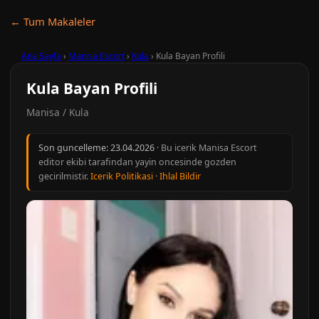
← Tum Makaleler
Ana Sayfa
›
Manisa Escort
›
Kula
›
Kula Bayan Profili
Kula Bayan Profili
Manisa / Kula
Son guncelleme:
23.04.2026
· Bu icerik Manisa Escort
editor ekibi tarafindan yayin oncesinde gozden
gecirilmistir.
Icerik Politikasi
·
Ihlal Bildir