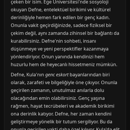
çeken bir isim. Ege Üniversitesi'nde sosyoloji
okuyan Defne, entelektüel birikimi ve kültürel
derinliğiyle hemen fark edilen bir genç kadın.
Onunla vakit geçirdiğinizde, sadece fiziksel bir
çekim değil, aynı zamanda zihinsel bir bağlantı da
kurabilirsiniz. Defne'nin sohbeti, insanı
düşünmeye ve yeni perspektifler kazanmaya
yönlendiriyor. Onun yanında kendinizi hem
huzurlu hem de heyecanlı hissetmeniz mümkün.
Defne, Kula'nın
genc eskort
bayanlarından biri
olarak, zarafeti ve bilgeliğiyle öne çıkıyor. Onunla
geçirilen zamanın, unutulmaz anılarla dolu
olacağından emin olabilirsiniz. Genç yaşına
rağmen, hayat tecrübeleri ve akademik birikimi
ona derinlik katıyor. Defne, her zaman kendini
geliştirmeye yönelik bir tutum sergiliyor. Bu da
onunla geçirilen vakti daha özel kılıyor. Kula'da
elit