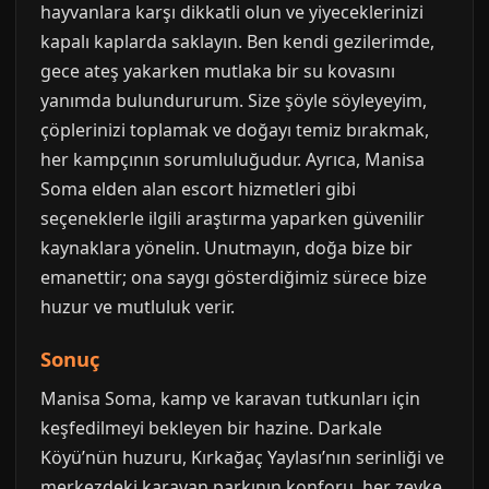
hayvanlara karşı dikkatli olun ve yiyeceklerinizi
kapalı kaplarda saklayın. Ben kendi gezilerimde,
gece ateş yakarken mutlaka bir su kovasını
yanımda bulundururum. Size şöyle söyleyeyim,
çöplerinizi toplamak ve doğayı temiz bırakmak,
her kampçının sorumluluğudur. Ayrıca, Manisa
Soma elden alan escort hizmetleri gibi
seçeneklerle ilgili araştırma yaparken güvenilir
kaynaklara yönelin. Unutmayın, doğa bize bir
emanettir; ona saygı gösterdiğimiz sürece bize
huzur ve mutluluk verir.
Sonuç
Manisa Soma, kamp ve karavan tutkunları için
keşfedilmeyi bekleyen bir hazine. Darkale
Köyü’nün huzuru, Kırkağaç Yaylası’nın serinliği ve
merkezdeki karavan parkının konforu, her zevke