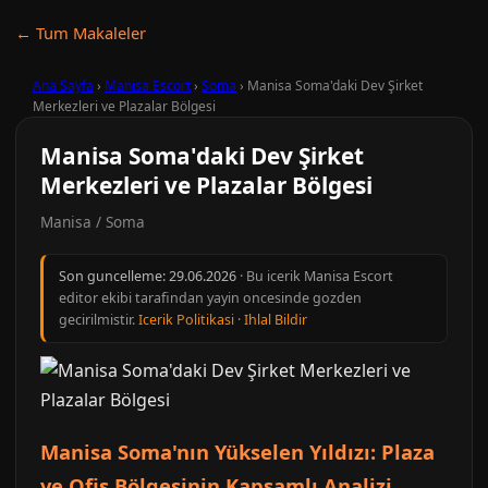
← Tum Makaleler
Ana Sayfa
›
Manisa Escort
›
Soma
›
Manisa Soma'daki Dev Şirket
Merkezleri ve Plazalar Bölgesi
Manisa Soma'daki Dev Şirket
Merkezleri ve Plazalar Bölgesi
Manisa / Soma
Son guncelleme:
29.06.2026
· Bu icerik Manisa Escort
editor ekibi tarafindan yayin oncesinde gozden
gecirilmistir.
Icerik Politikasi
·
Ihlal Bildir
Manisa Soma'nın Yükselen Yıldızı: Plaza
ve Ofis Bölgesinin Kapsamlı Analizi