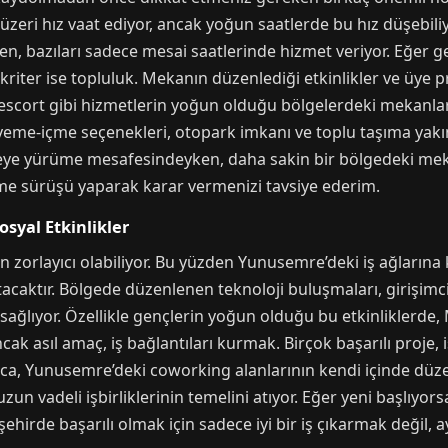
ri hız vaat ediyor, ancak yoğun saatlerde bu hız düşebiliyor
en, bazıları sadece mesai saatlerinde hizmet veriyor. Eğer ge
 kriter ise topluluk. Mekanın düzenlediği etkinlikler ve üye 
scort gibi hizmetlerin yoğun olduğu bölgelerdeki mekanlar b
a, yeme-içme seçenekleri, otopark imkanı ve toplu taşıma ya
ye yürüme mesafesindeyken, daha sakin bir bölgedeki mekan
neme sürüşü yaparak karar vermenizi tavsiye ederim.
syal Etkinlikler
en zorlayıcı olabiliyor. Bu yüzden Yunusemre’deki iş ağları
tacaktır. Bölgede düzenlenen teknoloji buluşmaları, girişimcil
 sağlıyor. Özellikle gençlerin yoğun olduğu bu etkinliklerd
ak asıl amaç, iş bağlantıları kurmak. Birçok başarılı proje, i
rıca, Yunusemre’deki coworking alanlarının kendi içinde düz
un vadeli işbirliklerinin temelini atıyor. Eğer yeni başlıyors
hirde başarılı olmak için sadece iyi bir iş çıkarmak değil, 