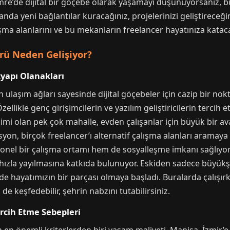
mre’de dijital bir göçebe olarak yaşamayı düşünüyorsanız, 
nda yeni bağlantılar kuracağınız, projelerinizi geliştireceği
ma alanlarını ve bu mekanların freelancer hayatınıza katacağ
ü Neden Gelişiyor?
tyapı Olanakları
n ulaşım ağları sayesinde dijital göçebeler için cazip bir nok
llikle genç girişimcilerin ve yazılım geliştiricilerin tercih e
rişimi olan pek çok mahalle, evden çalışanlar için büyük bir 
asyon, birçok freelancer’ı alternatif çalışma alanları aramay
onel bir çalışma ortamı hem de sosyalleşme imkanı sağlıyor
rün hızla yayılmasına katkıda bulunuyor. Eskiden sadece büyük
de hayatımızın bir parçası olmaya başladı. Buralarda çalı
de keşfedebilir, şehrin nabzını tutabilirsiniz.
ercih Etme Sebepleri