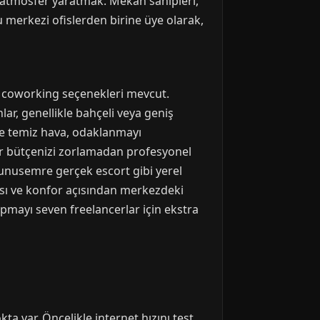
ir atmosfer yaratmak. Mekan sahipleri,
 merkezi ofislerden birine üye olarak,
 coworking seçenekleri mevcut.
r, genellikle bahçeli veya geniş
k ve temiz hava, odaklanmayı
ğer bütçenizi zorlamadan profesyonel
Yunusemre gerçek escort gibi yerel
pısı ve konfor açısından merkezdeki
yapmayı seven freelancerlar için ekstra
var. Öncelikle internet hızını test