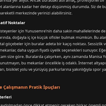
tlarında yer alıyor. Ancak buradaki asıl amaç, profesyonel b
et alanlarına kadar her detayı düşünmüş durumda. Siz de bu
areketli merkezinde yerinizi alabilirsiniz.
natif Noktalar
teyenler için Yunusemre’nin daha sakin mahallelerinde de
ında, doğayla iç içe küçük ofisler bulmak mümkün. Bu alanla
jital göçebeler için buralar adeta bir kaçış noktası. Sessizli
i mekanlar, daha uygun fiyatlı üyelik seçenekleri sunuyor. E
r tam size göre. Buralarda çalışırken, aynı zamanda Manisa 
ak unutmayın, bu mekanlar öncelikle iş odaklı. İnternet altya
ları, bisiklet yolu ve yürüyüş parkurlarına yakınlığıyla spor 
 Çalışmanın Pratik İpuçları
erleri
ydolmadan önce dikkat etmeniz gereken birkaç önemli nokta 