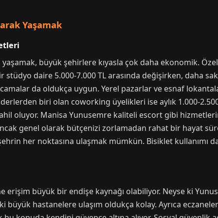
larak Yaşamak
tleri
yaşamak, büyük şehirlere kıyasla çok daha ekonomik. Özellikl
 bir stüdyo daire 5.000-7.000 TL arasında değişirken, daha s
camalar da oldukça uygun. Yerel pazarlar ve esnaf lokantala
derlerden biri olan coworking üyelikleri ise aylık 1.000-2.500
t dahil oluyor. Manisa Yunusemre kaliteli escort gibi hizmet
 ancak genel olarak bütçenizi zorlamadan rahat bir hayat sür
şehrin her noktasına ulaşmak mümkün. Bisiklet kullanımı da y
rine erişim büyük bir endişe kaynağı olabiliyor. Neyse ki Yu
ki büyük hastanelere ulaşım oldukça kolay. Ayrıca eczanelerin
ak bu konuda kendini güvence altına alıyor. Sosyal güvenlik a