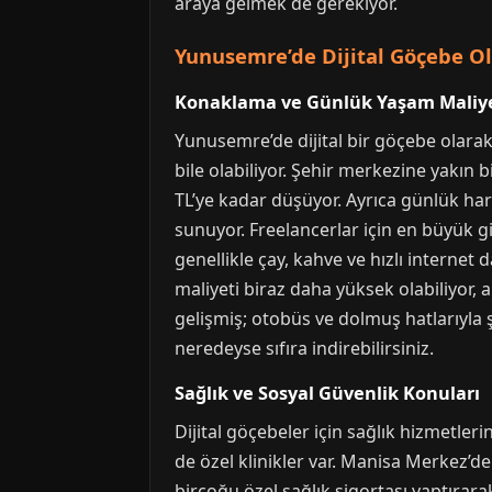
araya gelmek de gerekiyor.
Yunusemre’de Dijital Göçebe O
Konaklama ve Günlük Yaşam Maliye
Yunusemre’de dijital bir göçebe olarak 
bile olabiliyor. Şehir merkezine yakın
TL’ye kadar düşüyor. Ayrıca günlük har
sunuyor. Freelancerlar için en büyük gi
genellikle çay, kahve ve hızlı interne
maliyeti biraz daha yüksek olabiliyor,
gelişmiş; otobüs ve dolmuş hatlarıyla 
neredeyse sıfıra indirebilirsiniz.
Sağlık ve Sosyal Güvenlik Konuları
Dijital göçebeler için sağlık hizmetle
de özel klinikler var. Manisa Merkez’de
birçoğu özel sağlık sigortası yaptırar