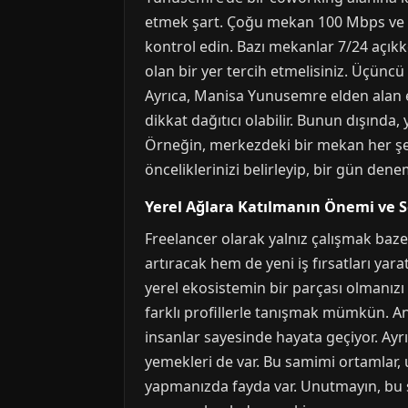
etmek şart. Çoğu mekan 100 Mbps ve üze
kontrol edin. Bazı mekanlar 7/24 açıkk
olan bir yer tercih etmelisiniz. Üçüncü
Ayrıca, Manisa Yunusemre elden alan e
dikkat dağıtıcı olabilir. Bunun dışınd
Örneğin, merkezdeki bir mekan her şe
önceliklerinizi belirleyip, bir gün de
Yerel Ağlara Katılmanın Önemi ve So
Freelancer olarak yalnız çalışmak baz
artıracak hem de yeni iş fırsatları yara
yerel ekosistemin bir parçası olmanızı
farklı profillerle tanışmak mümkün. Anc
insanlar sayesinde hayata geçiyor. Ay
yemekleri de var. Bu samimi ortamlar, uz
yapmanızda fayda var. Unutmayın, bu şe