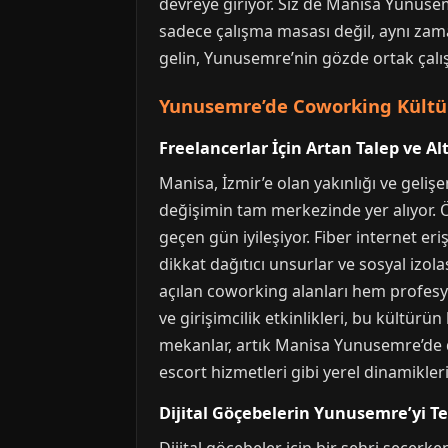
devreye giriyor. Siz de Manisa Yunuse
sadece çalışma masası değil, aynı zama
gelin, Yunusemre’nin gözde ortak çalış
Yunusemre’de Coworking Kültür
Freelancerlar İçin Artan Talep ve Al
Manisa, İzmir’e olan yakınlığı ve gelişe
değişimin tam merkezinde yer alıyor. Öze
geçen gün iyileşiyor. Fiber internet e
dikkat dağıtıcı unsurlar ve sosyal izol
açılan coworking alanları hem profesy
ve girişimcilik etkinlikleri, bu kültü
mekanlar, artık Manisa Yunusemre’de 
escort hizmetleri gibi yerel dinamikleri 
Dijital Göçebelerin Yunusemre’yi T