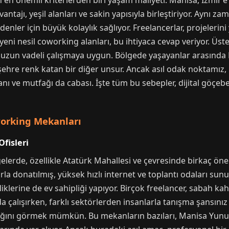
en en önemli kriterlerden biri yaşam maliyeti. Manisa, İzmir’
tajı, yeşil alanları ve sakin yapısıyla birleştiriyor. Aynı
enler için büyük kolaylık sağlıyor. Freelancerlar, projelerini y
eni nesil coworking alanları, bu ihtiyaca cevap veriyor. Üst
 uzun vadeli çalışmaya uygun. Bölgede yaşayanlar arasında 
 şehre renk katan bir diğer unsur. Ancak asıl odak noktamız,
 ve mutfağı da cabası. İşte tüm bu sebepler, dijital göçebele
orking Mekanları
fisleri
elerde, özellikle Atatürk Mahallesi ve çevresinde birkaç öne
 donatılmış, yüksek hızlı internet ve toplantı odaları sunuyo
klerine de ev sahipliği yapıyor. Birçok freelancer, sabah ka
a çalışırken, farklı sektörlerden insanlarla tanışma şansınız 
tığını görmek mümkün. Bu mekanların bazıları, Manisa Yunu