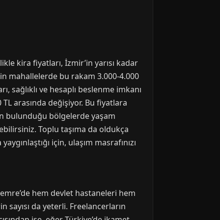
e kira fiyatları, İzmir’in yarısı kadar
akin mahallelerde bu rakam 3.000-4.000
rı, sağlıklı ve hesaplı beslenme imkanı
 TL arasında değişiyor. Bu fiyatlara
lerin bulunduğu bölgelerde yaşam
ebilirsiniz. Toplu taşıma da oldukça
aygınlaştığı için, ulaşım masrafınızı
nusemre’de hem devlet hastaneleri hem
 sayısı da yeterli. Freelancerların
çısından ise, eğer Türkiye’de ikamet