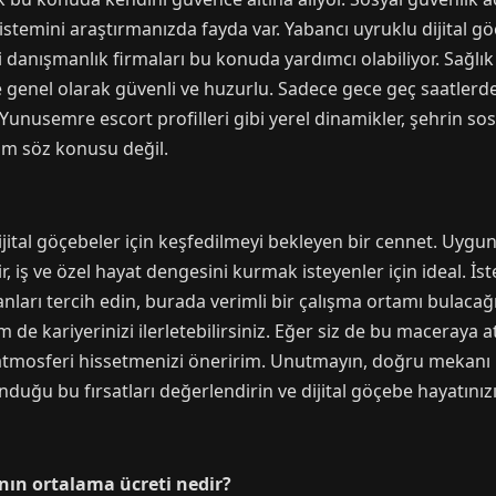
stemini araştırmanızda fayda var. Yabancı uyruklu dijital göç
danışmanlık firmaları bu konuda yardımcı olabiliyor. Sağlı
 genel olarak güvenli ve huzurlu. Sadece gece geç saatlerde
 Yunusemre escort profilleri gibi yerel dinamikler, şehrin sos
um söz konusu değil.
jital göçebeler için keşfedilmeyi bekleyen bir cennet. Uygu
ir, iş ve özel hayat dengesini kurmak isteyenler için ideal. İ
arı tercih edin, burada verimli bir çalışma ortamı bulacağın
 de kariyerinizi ilerletebilirsiniz. Eğer siz de bu maceraya a
 atmosferi hissetmenizi öneririm. Unutmayın, doğru mekanı
duğu bu fırsatları değerlendirin ve dijital göçebe hayatınızı
nın ortalama ücreti nedir?