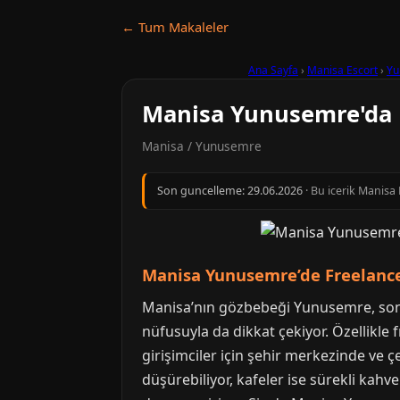
← Tum Makaleler
Ana Sayfa
›
Manisa Escort
›
Yu
Manisa Yunusemre'da F
Manisa / Yunusemre
Son guncelleme:
29.06.2026
· Bu icerik Manisa
Manisa Yunusemre’de Freelancer
Manisa’nın gözbebeği Yunusemre, son y
nüfusuyla da dikkat çekiyor. Özellikle f
girişimciler için şehir merkezinde ve 
düşürebiliyor, kafeler ise sürekli kah