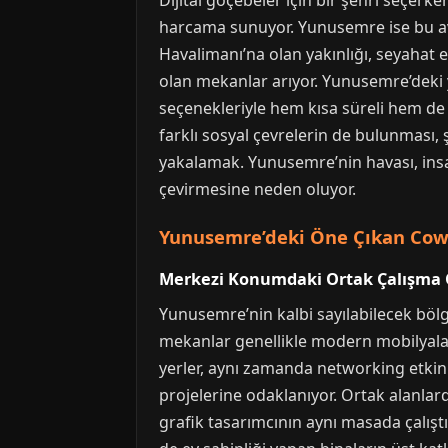
Dijital göçebeler için bir şehri seçerk
harcama sunuyor. Yunusemre ise bu avan
Havalimanı’na olan yakınlığı, seyahat ed
olan mekanlar arıyor. Yunusemre’deki y
seçenekleriyle hem kısa süreli hem de
farklı sosyal çevrelerin de bulunması,
yakalamak. Yunusemre’nin havası, insanı
çevirmesine neden oluyor.
Yunusemre’deki Öne Çıkan Cow
Merkezi Konumdaki Ortak Çalışma O
Yunusemre’nin kalbi sayılabilecek bölg
mekanlar genellikle modern mobilyalarla
yerler, aynı zamanda networking etkinli
projelerine odaklanıyor. Ortak alanlard
grafik tasarımcının aynı masada çalış