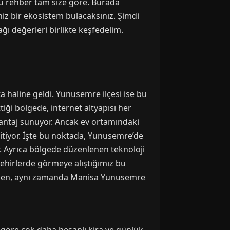
bu rehber tam size göre. Burada
niz bir ekosistem bulacaksınız. Şimdi
ı değerleri birlikte keşfedelim.
ta haline geldi. Yunusemre ilçesi ise bu
ttiği bölgede, internet altyapısı her
avantaj sunuyor. Ancak ev ortamındaki
a itiyor. İşte bu noktada, Yunusemre’de
. Ayrıca bölgede düzenlenen teknoloji
şehirlerde görmeye alıştığımız bu
şırken, aynı zamanda Manisa Yunusemre