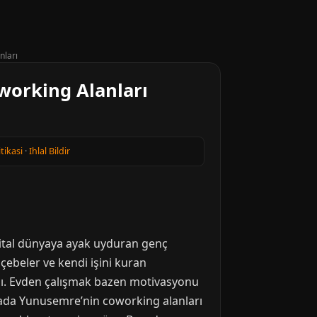
nları
working Alanları
itikasi
·
Ihlal Bildir
jital dünyaya ayak uyduran genç
öçebeler ve kendi işini kuran
ladı. Evden çalışmak bazen motivasyonu
oktada Yunusemre’nin coworking alanları