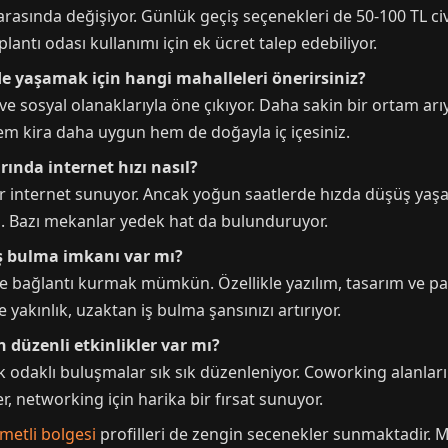
L arasında değişiyor. Günlük geçiş seçenekleri de 50-100 TL civ
lantı odası kullanımı için ek ücret talep edebiliyor.
de yaşamak için hangi mahalleleri önerirsiniz?
e sosyal olanaklarıyla öne çıkıyor. Daha sakin bir ortam a
hem kira daha uygun hem de doğayla iç içesiniz.
ında internet hızı nasıl?
r internet sunuyor. Ancak yoğun saatlerde hızda düşüş yaş
m. Bazı mekanlar yedek hat da bulunduruyor.
iş bulma imkanı var mı?
inde bağlantı kurmak mümkün. Özellikle yazılım, tasarım ve p
 yakınlık, uzaktan iş bulma şansınızı artırıyor.
n düzenli etkinlikler var mı?
ilik odaklı buluşmalar sık sık düzenleniyor. Coworking alanlar
er, networking için harika bir fırsat sunuyor.
etli bolgesi
profilleri de zengin secenekler sunmaktadir.