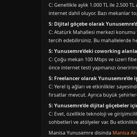
C: Genellikle aylık 1.000 TL ile 2.500 T
internet dahil oluyor. Bazı mekanlar top
S: Dijital göçebe olarak Yunusemre’
C: Atatürk Mahallesi merkezi konumu v
tercih edebilirsiniz. Bu mahallelerde 
S: Yunusemre’deki coworking alanlar
C: Çoğu mekan 100 Mbps ve üzeri fibe
önce internet testi yapmanızı öneriri
S: Freelancer olarak Yunusemre’de 
C: Yerel iş ağları ve etkinlikler sayes
fırsatlar mevcut. Ayrıca büyük şehirlere
S: Yunusemre’de dijital göçebeler içi
C: Evet, özellikle teknoloji ve girişimc
sohbetleri ve atölyeler var. Bu etkinlikl
Manisa Yunusemre disinda
Manisa Ahm