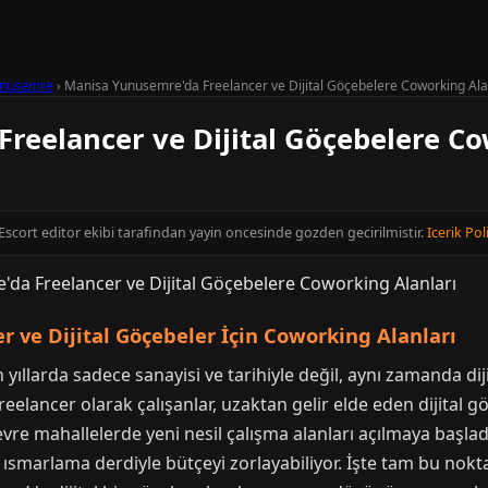
nusemre
›
Manisa Yunusemre'da Freelancer ve Dijital Göçebelere Coworking Ala
reelancer ve Dijital Göçebelere Co
 Escort editor ekibi tarafindan yayin oncesinde gozden gecirilmistir.
Icerik Pol
 ve Dijital Göçebeler İçin Coworking Alanları
ıllarda sadece sanayisi ve tarihiyle değil, aynı zamanda di
reelancer olarak çalışanlar, uzaktan gelir elde eden dijital g
çevre mahallelerde yeni nesil çalışma alanları açılmaya baş
ve ısmarlama derdiyle bütçeyi zorlayabiliyor. İşte tam bu n