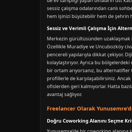
de ev sahipliği yapan binaların üst ka
sessiz çalışma odalarından canlı sohb
hem işinizi büyütebilir hem de şehrin h
Sessiz ve Verimli Çalışma İçin Alter
Merkezin gürültüsünden uzaklaşmak is
Özellikle Muradiye ve Uncubozköy civar
pencereli yapılarıyla dikkat çekiyor. Di
kolaylaştırıyor. Ayrıca bu bölgelerdek
bir ortam arıyorsanız, bu alternatifle
profillerle de karşılaşabilirsiniz. Anc
ofislerden geri kalmıyorlar. Hatta bazı
avantaj sağlıyor.
Freelancer Olarak Yunusemre’de
Doğru Coworking Alanını Seçme Krit
Yunusemre’de bir coworking alanına ka