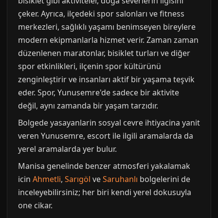
bisiklet gibi aktiviteler, doğa severlerin ilgisini
çeker. Ayrıca, ilçedeki spor salonları ve fitness
merkezleri, sağlıklı yaşamı benimseyen bireylere
modern ekipmanlarla hizmet verir. Zaman zaman
düzenlenen maratonlar, bisiklet turları ve diğer
spor etkinlikleri, ilçenin spor kültürünü
zenginleştirir ve insanları aktif bir yaşama teşvik
eder. Spor, Yunusemre'de sadece bir aktivite
değil, aynı zamanda bir yaşam tarzıdır.
Bolgede yasayanlarin sosyal cevre ihtiyacina yanit
veren Yunusemre, escort ile ilgili aramalarda da
yerel aramalarda yer bulur.
Manisa genelinde benzer atmosferi yakalamak
icin
Ahmetli
,
Sarıgöl
ve
Saruhanlı
bolgelerini de
inceleyebilirsiniz; her biri kendi yerel dokusuyla
one cikar.