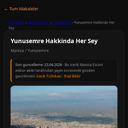
← Tum Makaleler
Ana Sayfa
›
Manisa Escort
›
Yunusemre
›
Yunusemre Hakkinda Her
Sey
Yunusemre Hakkinda Her Sey
Manisa / Yunusemre
Son guncelleme:
23.04.2026
· Bu icerik Manisa Escort
editor ekibi tarafindan yayin oncesinde gozden
gecirilmistir.
Icerik Politikasi
·
Ihlal Bildir