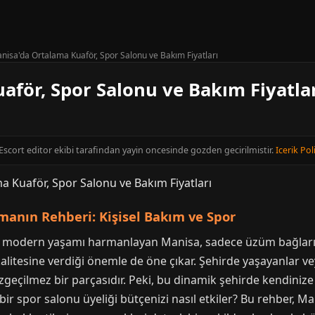
nisa'da Ortalama Kuaför, Spor Salonu ve Bakım Fiyatları
aför, Spor Salonu ve Bakım Fiyatla
 Escort editor ekibi tarafindan yayin oncesinde gozden gecirilmistir.
Icerik Pol
anın Rehberi: Kişisel Bakım ve Spor
le modern yaşamı harmanlayan Manisa, sadece üzüm bağları 
kalitesine verdiği önemle de öne çıkar. Şehirde yaşayanlar vey
zgeçilmez bir parçasıdır. Peki, bu dinamik şehirde kendinize
ir spor salonu üyeliği bütçenizi nasıl etkiler? Bu rehber, Ma