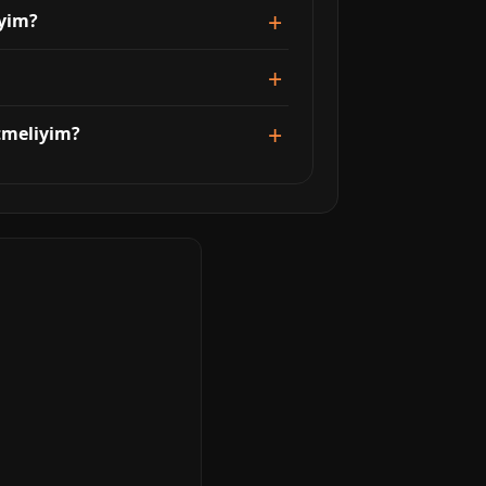
iyim?
tmeliyim?