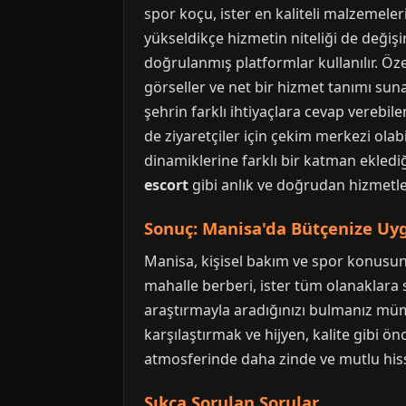
spor koçu, ister en kaliteli malzemeler
yükseldikçe hizmetin niteliği de değişir
doğrulanmış platformlar kullanılır. Öze
görseller ve net bir hizmet tanımı suna
şehrin farklı ihtiyaçlara cevap verebile
de ziyaretçiler için çekim merkezi ola
dinamiklerine farklı bir katman eklediği
escort
gibi anlık ve doğrudan hizmetl
Sonuç: Manisa'da Bütçenize 
Manisa, kişisel bakım ve spor konusund
mahalle berberi, ister tüm olanaklara 
araştırmayla aradığınızı bulmanız mümk
karşılaştırmak ve hijyen, kalite gibi ön
atmosferinde daha zinde ve mutlu hiss
Sıkça Sorulan Sorular