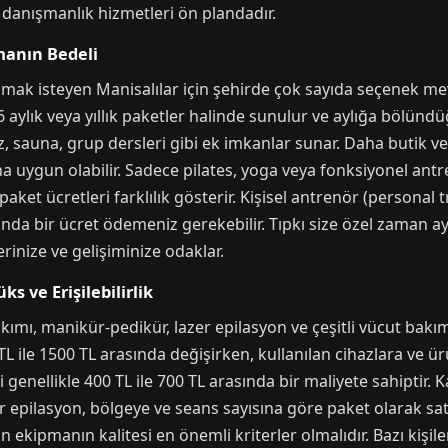
 danışmanlık hizmetleri ön plandadır.
manın Bedeli
apmak isteyen Manisalılar için şehirde çok sayıda seçenek me
k, 6 aylık veya yıllık paketler halinde sunulur ve aylığa bölün
uz, sauna, grup dersleri gibi ek imkanlar sunar. Daha butik ve 
ha uygun olabilir. Sadece pilates, yoga veya fonksiyonel ant
aket ücretleri farklılık gösterir. Kişisel antrenör (personal t
ında bir ücret ödemeniz gerekebilir. Tıpkı size özel zaman a
rinize ve gelişiminize odaklar.
ks ve Erişilebilirlik
akımı, manikür-pedikür, lazer epilasyon ve çeşitli vücut bakım
 TL ile 1500 TL arasında değişirken, kullanılan cihazlara ve ür
 genellikle 400 TL ile 700 TL arasında bir maliyete sahiptir. Ka
er epilasyon, bölgeye ve seans sayısına göre paket olarak satı
n ekipmanın kalitesi en önemli kriterler olmalıdır. Bazı kişile