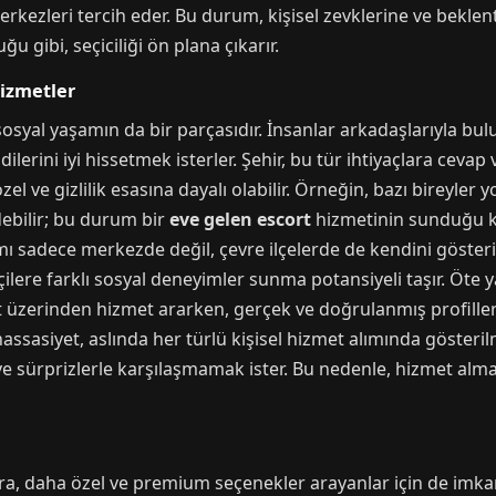
kezleri tercih eder. Bu durum, kişisel zevklerine ve beklen
u gibi, seçiciliği ön plana çıkarır.
Hizmetler
 sosyal yaşamın da bir parçasıdır. İnsanlar arkadaşlarıyla 
lerini iyi hissetmek isterler. Şehir, bu tür ihtiyaçlara cevap 
el ve gizlilik esasına dayalı olabilir. Örneğin, bazı bireyle
ebilir; bu durum bir
eve gelen escort
hizmetinin sunduğu ko
amı sadece merkezde değil, çevre ilçelerde de kendini göster
çilere farklı sosyal deneyimler sunma potansiyeli taşır. Öte ya
 üzerinden hizmet ararken, gerçek ve doğrulanmış profilleri
ssasiyet, aslında her türlü kişisel hizmet alımında gösterilmes
 ve sürprizlerle karşılaşmamak ister. Bu nedenle, hizmet a
ra, daha özel ve premium seçenekler arayanlar için de imkanl