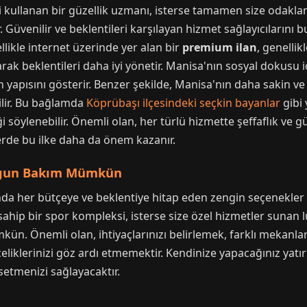
i kullanan bir güzellik uzmanı, isterse tamamen size odaklan
. Güvenilir ve beklentileri karşılayan hizmet sağlayıcılarını 
llikle internet üzerinde yer alan bir
premium ilan
, genellik
rak beklentileri daha iyi yönetir. Manisa'nın sosyal dokusu iç
n yapısını gösterir. Benzer şekilde, Manisa'nın daha sakin ve 
bilir. Bu bağlamda
Köprübaşı ilçesindeki seçkin bayanlar
gibi 
 söylenebilir. Önemli olan, her türlü hizmette şeffaflık ve güv
erde bu ilke daha da önem kazanır.
Uygun Bakım Mümkün
a her bütçeye ve beklentiye hitap eden zengin seçenekler sun
sahip bir spor kompleksi, isterse size özel hizmetler sunan 
ün. Önemli olan, ihtiyaçlarınızı belirlemek, farklı mekanla
celiklerinizi göz ardı etmemektir. Kendinize yapacağınız yatır
etmenizi sağlayacaktır.