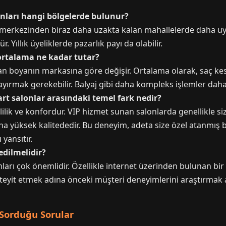
onları hangi bölgelerde bulunur?
in merkezinden biraz daha uzakta kalan mahallelerde daha uy
Yıllık üyeliklerde pazarlık payı da olabilir.
ortalama ne kadar tutar?
 boyanın markasına göre değişir. Ortalama olarak, saç kesim
ayırmak gerekebilir. Balyaj gibi daha kompleks işlemler daha
rt salonlar arasındaki temel fark nedir?
zlilik ve konfordur. VIP hizmet sunan salonlarda genellikle size
ha yüksek kalitededir. Bu deneyim, adeta size özel atanmış 
yansıtır.
edilmelidir?
rumları çok önemlidir. Özellikle internet üzerinden bulunan bir
i teyit etmek adına önceki müşteri deneyimlerini araştırmak ak
 Sorduğu Sorular