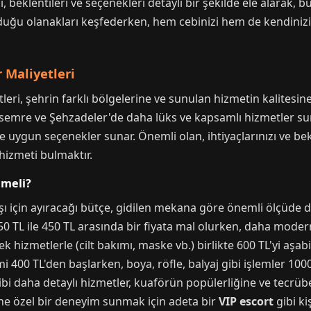
nı, beklentileri ve seçenekleri detaylı bir şekilde ele alarak
duğu olanakları keşfederken, hem cebinizi hem de kendiniz
 Maliyetleri
leri, şehrin farklı bölgelerine ve sunulan hizmetin kalitesin
Yunusemre ve Şehzadeler'de daha lüks ve kapsamlı hizmetler
e uygun seçenekler sunar. Önemli olan, ihtiyaçlarınızı ve bekl
hizmeti bulmaktır.
emeli?
aşı için ayıracağı bütçe, gidilen mekana göre önemli ölçüde d
50 TL ile 450 TL arasında bir fiyata mal olurken, daha mode
 hizmetlerle (cilt bakımı, maske vb.) birlikte 600 TL'yi aşabil
i 400 TL'den başlarken, boya, röfle, balyaj gibi işlemler 1000
 gibi daha detaylı hizmetler, kuaförün popülerliğine ve tecrü
erine özel bir deneyim sunmak için adeta bir
VIP escort
gibi ki