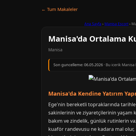
← Tum Makaleler
Ana Sayfa
›
Manisa Escort
›
Ma
Manisa'da Ortalama Ku
Manisa
Son guncelleme:
06.05.2026
· Bu icerik Manisa
Manisa'da Kendine Yatırım Yapm
Ege'nin bereketli topraklarında tarih
sakinlerinin ve ziyaretçilerinin yaşam 
bakım ve zindelik, günlük rutinlerin va
kuaför randevusu ne kadara mal olur, b