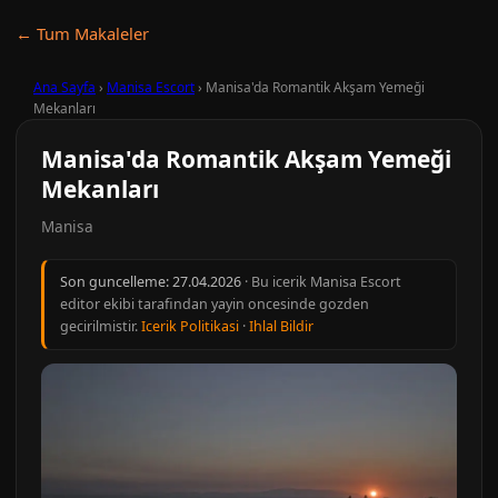
← Tum Makaleler
Ana Sayfa
›
Manisa Escort
›
Manisa'da Romantik Akşam Yemeği
Mekanları
Manisa'da Romantik Akşam Yemeği
Mekanları
Manisa
Son guncelleme:
27.04.2026
· Bu icerik Manisa Escort
editor ekibi tarafindan yayin oncesinde gozden
gecirilmistir.
Icerik Politikasi
·
Ihlal Bildir