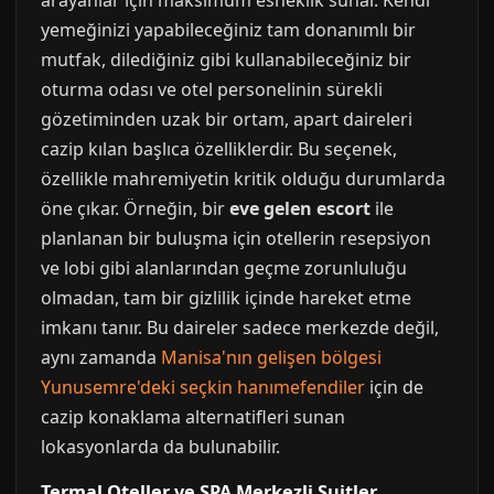
arayanlar için maksimum esneklik sunar. Kendi
yemeğinizi yapabileceğiniz tam donanımlı bir
mutfak, dilediğiniz gibi kullanabileceğiniz bir
oturma odası ve otel personelinin sürekli
gözetiminden uzak bir ortam, apart daireleri
cazip kılan başlıca özelliklerdir. Bu seçenek,
özellikle mahremiyetin kritik olduğu durumlarda
öne çıkar. Örneğin, bir
eve gelen escort
ile
planlanan bir buluşma için otellerin resepsiyon
ve lobi gibi alanlarından geçme zorunluluğu
olmadan, tam bir gizlilik içinde hareket etme
imkanı tanır. Bu daireler sadece merkezde değil,
aynı zamanda
Manisa'nın gelişen bölgesi
Yunusemre'deki seçkin hanımefendiler
için de
cazip konaklama alternatifleri sunan
lokasyonlarda da bulunabilir.
Termal Oteller ve SPA Merkezli Suitler