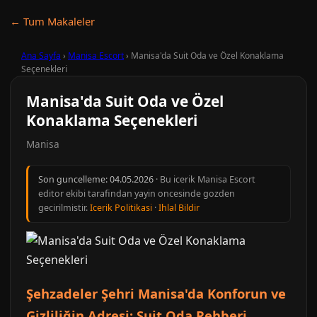
← Tum Makaleler
Ana Sayfa
›
Manisa Escort
›
Manisa'da Suit Oda ve Özel Konaklama
Seçenekleri
Manisa'da Suit Oda ve Özel
Konaklama Seçenekleri
Manisa
Son guncelleme:
04.05.2026
· Bu icerik Manisa Escort
editor ekibi tarafindan yayin oncesinde gozden
gecirilmistir.
Icerik Politikasi
·
Ihlal Bildir
Şehzadeler Şehri Manisa'da Konforun ve
Gizliliğin Adresi: Suit Oda Rehberi