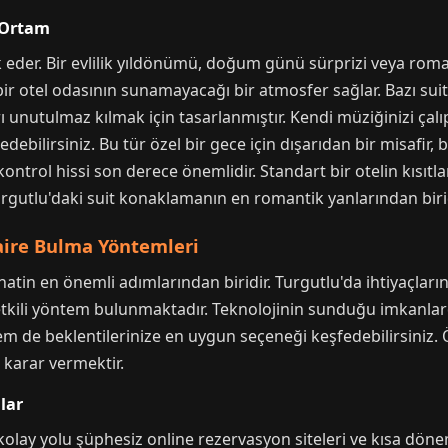
l Ortam
k eder. Bir evlilik yıldönümü, doğum günü sürprizi veya rom
 bir otel odasının sunamayacağı bir atmosfer sağlar. Bazı su
rı unutulmaz kılmak için tasarlanmıştır. Kendi müziğinizi çalı
bilirsiniz. Bu tür özel bir gece için dışarıdan bir misafir, b
ntrol hissi son derece önemlidir. Standart bir otelin kısıt
urgutlu'daki suit konaklamanın en romantik yanlarından birid
aire Bulma Yöntemleri
in en önemli adımlarından biridir. Turgutlu'da ihtiyaçların
etkili yöntem bulunmaktadır. Teknolojinin sunduğu imkanlard
em de beklentilerinize en uygun seçeneği keşfedebilirsiniz.
 karar vermektir.
lar
 yolu şüphesiz online rezervasyon siteleri ve kısa dönem k