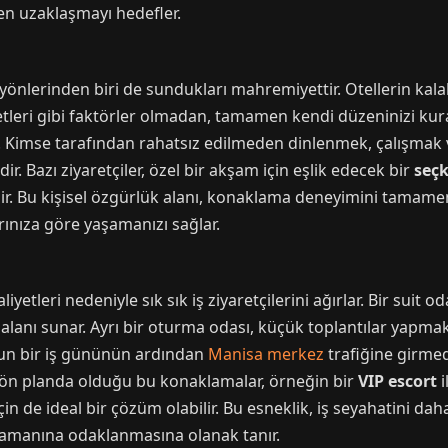
en uzaklaşmayı hedefler.
 yönlerinden biri de sundukları mahremiyettir. Otellerin kalaba
metleri gibi faktörler olmadan, tamamen kendi düzeninizi kurabi
ir. Kimse tarafından rahatsız edilmeden dinlenmek, çalışmak 
r. Bazı ziyaretçiler, özel bir akşam için eşlik edecek bir
seç
bilir. Bu kişisel özgürlük alanı, konaklama deneyimini tamamen
rınıza göre yaşamanızı sağlar.
iyetleri nedeniyle sık sık iş ziyaretçilerini ağırlar. Bir suit o
lanı sunar. Ayrı bir oturma odası, küçük toplantılar yapmak 
ğun bir iş gününün ardından
Manisa merkez
trafiğine girme
in ön planda olduğu bu konaklamalar, örneğin bir
VIP escort
i
in de ideal bir çözüm olabilir. Bu esneklik, iş seyahatini dah
 zamanına odaklanmasına olanak tanır.