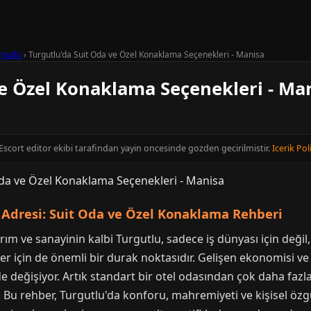
rgutlu
›
Turgutlu'da Suit Oda ve Özel Konaklama Seçenekleri - Manisa
ve Özel Konaklama Seçenekleri - Ma
 Escort editor ekibi tarafindan yayin oncesinde gozden gecirilmistir.
Icerik Pol
n Adresi: Suit Oda ve Özel Konaklama Rehberi
arım ve sanayinin kalbi Turgutlu, sadece iş dünyası için deği
r için de önemli bir durak noktasıdır. Gelişen ekonomisi ve ar
 değişiyor. Artık standart bir otel odasından çok daha fazlas
or. Bu rehber, Turgutlu'da konforu, mahremiyeti ve kişisel ö