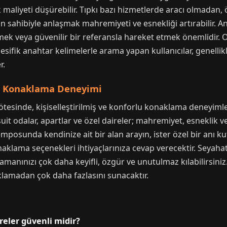
maliyeti düşürebilir. Tıpkı bazı hizmetlerde aracı olmadan,
sahibiyle anlaşmak mahremiyeti ve esnekliği artırabilir. 
veya güvenilir bir referansla hareket etmek önemlidir. On
pesifik anahtar kelimelerle arama yapan kullanıcılar, genell
r.
ir Konaklama Deneyimi
 ötesinde, kişiselleştirilmiş ve konforlu konaklama deneyimle
 suit odalar, apartlar ve özel daireler; mahremiyet, esnekli
mposunda kendinize ait bir alan arayın, ister özel bir anı k
ama seçenekleri ihtiyaçlarınıza cevap verecektir. Seyahatin
anınızı çok daha keyifli, özgür ve unutulmaz kılabilirsiniz.
klamadan çok daha fazlasını sunacaktır.
ireler güvenli midir?