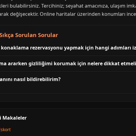
eri bulabilirsiniz. Tercihiniz; seyahat amacınıza, ulaşım imka
arak değişecektir. Online haritalar üzerinden konumları incel
ıkça Sorulan Sorular
el konaklama rezervasyonu yapmak için hangi adımları i
a ararken gizliliğimi korumak için nelere dikkat etmel
anını nasıl bildirebilirim?
i Makaleler
Eskort