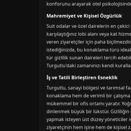
konforunu arayarak otel psikolojisind
Mahremiyet ve Kişisel Özgürlük
Suit odalar ve özel dairelerin en çekici
karşılaştığınız lobi alanı veya kat hiz
veren ziyaretçiler için paha biçilmezd
istediğinizde, bu konaklama türü idealdi
tür gizlilik sunan daireleri tercih ede
Turgutlu'daki zamanınızı kendi kuralla
İş ve Tatili Birleştiren Esneklik
Turgutlu, sanayi bölgesi ve tarımsal faal
konaklama hem de verimli bir çalışma a
mükemmel bir ofis ortamı yaratır. Yo
dinlenmek büyük bir lükstür. Gizliliğ
yapmak isteyen üst düzey yöneticiler iç
ziyaretçinin hem işine hem de kişisel