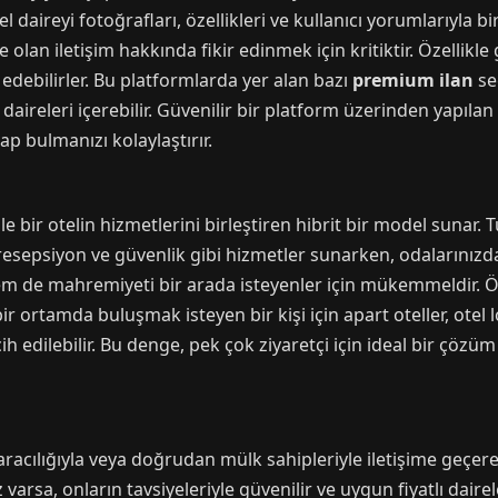
l daireyi fotoğrafları, özellikleri ve kullanıcı yorumlarıyla bi
olan iletişim hakkında fikir edinmek için kritiktir. Özellikle 
at edebilirler. Bu platformlarda yer alan bazı
premium ilan
se
daireleri içerebilir. Güvenilir bir platform üzerinden yapı
p bulmanızı kolaylaştırır.
 ile bir otelin hizmetlerini birleştiren hibrit bir model sunar.
resepsiyon ve güvenlik gibi hizmetler sunarken, odalarınız
m de mahremiyeti bir arada isteyenler için mükemmeldir. Ör
bir ortamda buluşmak isteyen bir kişi için apart oteller, ote
h edilebilir. Bu denge, pek çok ziyaretçi için ideal bir çöz
ar aracılığıyla veya doğrudan mülk sahipleriyle iletişime geçe
varsa, onların tavsiyeleriyle güvenilir ve uygun fiyatlı daire