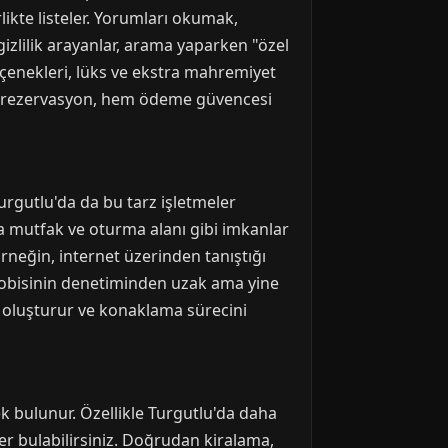
rlikte listeler. Yorumları okumak,
gizlilik arayanlar, arama yaparken "özel
çenekleri, lüks ve ekstra mahremiyet
lan rezervasyon, hem ödeme güvencesi
 Turgutlu'da da bu tarz işletmeler
da mutfak ve oturma alanı gibi imkanlar
neğin, internet üzerinden tanıştığı
l lobisinin denetiminden uzak ama yine
üm oluşturur ve konaklama sürecini
rek bulunur. Özellikle Turgutlu'da daha
ler bulabilirsiniz. Doğrudan kiralama,