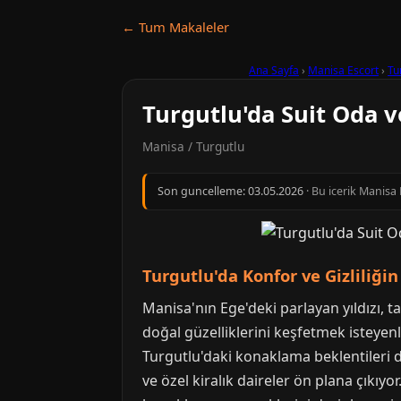
← Tum Makaleler
Ana Sayfa
›
Manisa Escort
›
Tu
Turgutlu'da Suit Oda 
Manisa / Turgutlu
Son guncelleme:
03.05.2026
· Bu icerik Manisa
Turgutlu'da Konfor ve Gizliliği
Manisa'nın Ege'deki parlayan yıldızı, t
doğal güzelliklerini keşfetmek isteyenle
Turgutlu'daki konaklama beklentileri de
ve özel kiralık daireler ön plana çıkıy