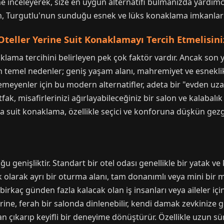
inceleyerek, size en uygun alternatifi bulmanızda yardımcı 
n, Turgutlu'nun sunduğu esnek ve lüks konaklama imkanları b
teller Yerine Suit Konaklamayı Tercih Etmelisini
klama tercihini belirleyen pek çok faktör vardır. Ancak son y
 temel nedenler; geniş yaşam alanı, mahremiyet ve esneklikti
temeyenler için bu modern alternatifler, adeta bir "evden uz
fak, misafirlerinizi ağırlayabileceğiniz bir salon ve kalabal
'da suit konaklama, özellikle seçici ve konforuna düşkün gez
uğu genişliktir. Standart bir otel odası genellikle bir yatak 
k olarak ayrı bir oturma alanı, tam donanımlı veya mini bir 
birkaç günden fazla kalacak olan iş insanları veya aileler iç
e, ferah bir salonda dinlenebilir, kendi damak zevkinize gör
 çıkarıp keyifli bir deneyime dönüştürür. Özellikle uzun sürel