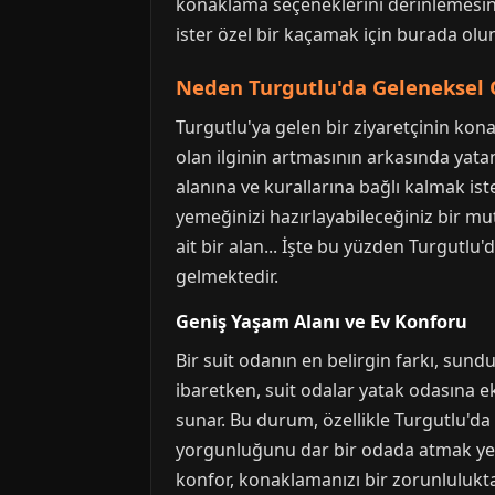
konaklama seçeneklerini derinlemesine 
ister özel bir kaçamak için burada olu
Neden Turgutlu'da Geleneksel O
Turgutlu'ya gelen bir ziyaretçinin kona
olan ilginin artmasının arkasında yatan
alanına ve kurallarına bağlı kalmak is
yemeğinizi hazırlayabileceğiniz bir mut
ait bir alan... İşte bu yüzden Turgutlu
gelmektedir.
Geniş Yaşam Alanı ve Ev Konforu
Bir suit odanın en belirgin farkı, sund
ibaretken, suit odalar yatak odasına e
sunar. Bu durum, özellikle Turgutlu'da 
yorgunluğunu dar bir odada atmak yerin
konfor, konaklamanızı bir zorunluluktan