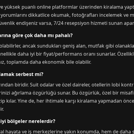
i ve yüksek puanlı online platformlar üzerinden kiralama yapt
orumlarını dikkatlice okumak, fotoğrafları incelemek ve m
Güvenlik endişeniz varsa, 7/24 resepsiyon hizmeti sunan apart 
larına göre çok daha mı pahalı?
labilirler, ancak sundukları geniş alan, mutfak gibi olanak
llikle daha iyi bir fiyat/performans oranı sunarlar. Özellik
ız, toplamda daha ekonomik bile olabilir.
rlamak serbest mi?
ndan biridir. Suit odalar ve özel daireler, otellerin lobi kont
inizi ağırlama özgürlüğü sunar. Bu özgürlük, özel bir misafi
zip kılar. Yine de, her ihtimale karşı kiralama yapmadan önc
r.
iyi bölgeler nerelerdir?
yal hayata ve iş merkezlerine yakın konumda, hem de daha 