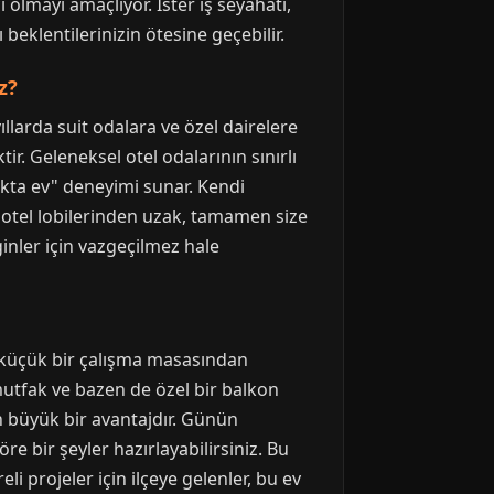
olmayı amaçlıyor. İster iş seyahati,
eklentilerinizin ötesine geçebilir.
z?
ıllarda suit odalara ve özel dairelere
r. Geleneksel otel odalarının sınırlı
akta ev" deneyimi sunar. Kendi
ık otel lobilerinden uzak, tamamen size
ginler için vazgeçilmez hale
ve küçük bir çalışma masasından
mutfak ve bazen de özel bir balkon
in büyük bir avantajdır. Günün
e bir şeyler hazırlayabilirsiniz. Bu
i projeler için ilçeye gelenler, bu ev