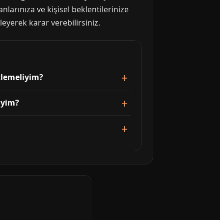
nlarınıza ve kişisel beklentilerinize
eyerek karar verebilirsiniz.
zlemeliyim?
iyim?