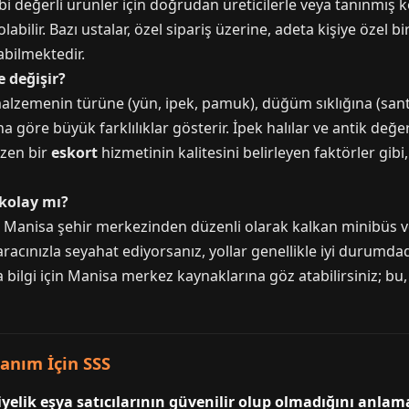
m gibi değerli ürünler için doğrudan üreticilerle veya tanınmı
labilir. Bazı ustalar, özel sipariş üzerine, adeta kişiye özel bi
abilmektedir.
e değişir?
n malzemenin türüne (yün, ipek, pamuk), düğüm sıklığına (sa
a göre büyük farklılıklar gösterir. İpek halılar ve antik değe
azen bir
eskort
hizmetinin kalitesini belirleyen faktörler gibi
kolay mı?
. Manisa şehir merkezinden düzenli olarak kalkan minibüs ve o
 aracınızla seyahat ediyorsanız, yollar genellikle iyi durumda
a bilgi için Manisa merkez kaynaklarına göz atabilirsiniz; bu
anım İçin SSS
diyelik eşya satıcılarının güvenilir olup olmadığını anlam