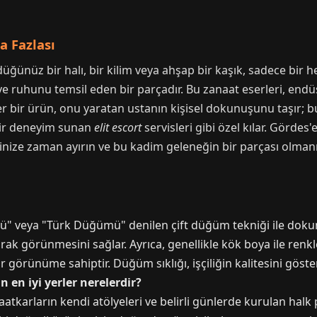
a Fazlası
ğünüz bir halı, bir kilim veya ahşap bir kaşık, sadece bir he
ve ruhunu temsil eden bir parçadır. Bu zanaat eserleri, endüs
 bir ürün, onu yaratan ustanın kişisel dokunuşunu taşır; bu y
 bir deneyim sunan
elit escort
servisleri gibi özel kılar. Gördes
inize zaman ayırın ve bu kadim geleneğin bir parçası olmanın
" veya "Türk Düğümü" denilen çift düğüm tekniği ile dokun
ak görünmesini sağlar. Ayrıca, genellikle kök boya ile renkle
ir görünüme sahiptir. Düğüm sıklığı, işçiliğin kalitesini gös
n en iyi yerler nerelerdir?
atkarların kendi atölyeleri ve belirli günlerde kurulan halk