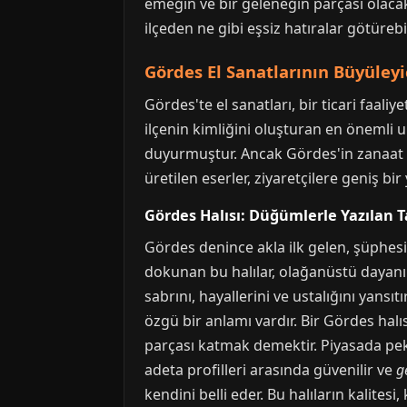
emeğin ve bir geleneğin parçası olacak
ilçeden ne gibi eşsiz hatıralar götüreb
Gördes El Sanatlarının Büyüleyi
Gördes'te el sanatları, bir ticari faali
ilçenin kimliğini oluşturan en önemli un
duyurmuştur. Ancak Gördes'in zanaat ha
üretilen eserler, ziyaretçilere geniş bir
Gördes Halısı: Düğümlerle Yazılan T
Gördes denince akla ilk gelen, şüphe
dokunan bu halılar, olağanüstü dayanıkl
sabrını, hayallerini ve ustalığını yansı
özgü bir anlamı vardır. Bir Gördes hal
parçası katmak demektir. Piyasada pek ç
adeta profilleri arasında güvenilir ve
g
kendini belli eder. Bu halıların kalitesi