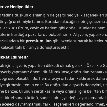
er ve Hediyelikler
k tadına düşkün olanlar için de çeşitli hediyelik seçenekler
tinyağı üretimiyle tanınır. Buradan alacağınız bir şişe sızma 
ballar, kuru üzüm, ceviz ve badem gibi doğal ürünler de hem s
eticilerin kurduğu pazarlarda bulabilirsiniz. Alışveriş yapark
erini adeta bir
premium ilan
gibi özenle sunarak kalitelerini
kalacak tatlı bir anıya dönüştürecektir.
ikkat Edilmeli?
ak için alışveriş yaparken dikkatli olmak gerekir. Özellikle Gö
alışveriş yapmanız önemlidir. Mümkünse, doğrudan zanaatka
doğrusu olacaktır. Bu, hem aracıyı ortadan kaldırarak daha 
e gitmesini temin eder. Bu doğrudan alışveriş deneyimi, tıp
ne benzer. Ürünün sertifikasını veya orijinalliğini belirten 
çek bir el sanatı ürünü, sadece bir eşya değil, aynı zamanda b
çte aceleci davranmamak, farklı seçenekleri değerlendirmek,