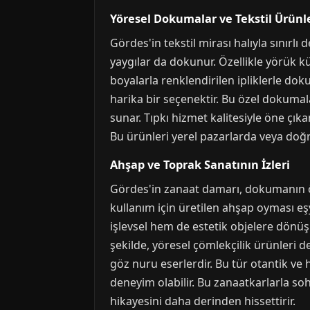
Yöresel Dokumalar ve Tekstil Ürünl
Gördes'in tekstil mirası halıyla sınırlı 
yaygılar da dokunur. Özellikle yörük kü
boyalarla renklendirilen ipliklerle d
harika bir seçenektir. Bu özel dokumala
sunar. Tıpkı hizmet kalitesiyle öne çıka
Bu ürünleri yerel pazarlarda veya doğru
Ahşap ve Toprak Sanatının İzleri
Gördes'in zanaat damarı, dokumanın öte
kullanım için üretilen ahşap oyması eş
işlevsel hem de estetik objelere dönü
şekilde, yöresel çömlekçilik ürünleri de
göz nuru eserlerdir. Bu tür otantik v
deneyim olabilir. Bu zanaatkarlarla so
hikayesini daha derinden hissettirir.