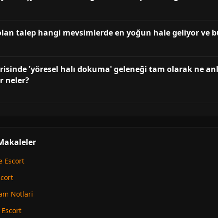
olan talep hangi mevsimlerde en yoğun hale geliyor ve 
orisinde 'yöresel halı dokuma' geleneği tam olarak ne an
r neler?
 Makaleler
 Escort
cort
am Notlari
 Escort