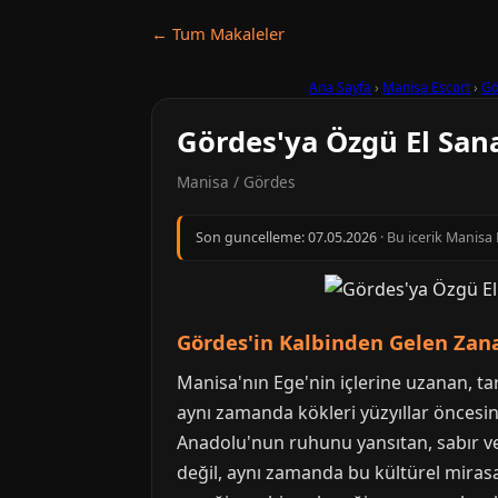
← Tum Makaleler
Ana Sayfa
›
Manisa Escort
›
Gö
Gördes'ya Özgü El Sana
Manisa / Gördes
Son guncelleme:
07.05.2026
· Bu icerik Manisa
Gördes'in Kalbinden Gelen Zanaa
Manisa'nın Ege'nin içlerine uzanan, tari
aynı zamanda kökleri yüzyıllar öncesin
Anadolu'nun ruhunu yansıtan, sabır ve 
değil, aynı zamanda bu kültürel mirasa 