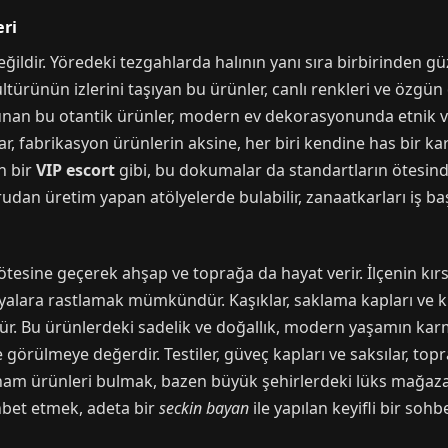
eri
değildir. Yöredeki tezgahlarda halının yanı sıra birbirinden güze
ltürünün izlerini taşıyan bu ürünler, canlı renkleri ve özgün
okunan bu otantik ürünler, modern ev dekorasyonunda etnik
r, fabrikasyon ürünlerin aksine, her biri kendine has bir ka
n bir
VIP escort
gibi, bu dokumalar da standartların ötesinde 
dan üretim yapan atölyelerde bulabilir, zanaatkarları iş başı
sine geçerek ahşap ve toprağa da hayat verir. İlçenin kırsa
yalara rastlamak mümkündür. Kaşıklar, saklama kapları ve kü
şür. Bu ürünlerdeki sadelik ve doğallık, modern yaşamın kar
 görülmeye değerdir. Testiler, güveç kapları ve saksılar, topr
e ham ürünleri bulmak, bazen büyük şehirlerdeki lüks mağaz
hbet etmek, adeta bir
seckin bayan
ile yapılan keyifli bir soh