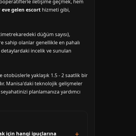
ş kooperatiflerle iletişime geçmek, hem
r
eve gelen escort
hizmeti gibi,
ntimetrekaredeki düğüm sayısı),
re sahip olanlar genellikle en pahalı
, detaylardaki incelik ve sunulan
tobüslerle yaklaşık 1.5 - 2 saatlik bir
dır. Manisa'daki teknolojik gelişmeler
, seyahatinizi planlamanıza yardımcı
ak için hangi ipuçlarına