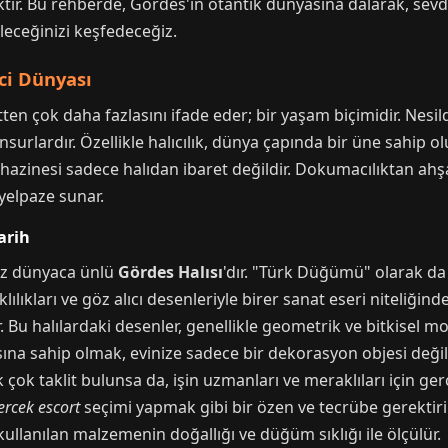
tır. Bu rehberde, Gördes'in otantik dünyasına dalarak, sevd
ileceğinizi keşfedeceğiz.
ci Dünyası
yetten çok daha fazlasını ifade eder; bir yaşam biçimidir. Nesi
surlardır. Özellikle halıcılık, dünya çapında bir üne sahip ol
zinesi sadece halıdan ibaret değildir. Dokumacılıktan ahşap
 yelpaze sunar.
arih
siz dünyaca ünlü
Gördes Halısı
'dır. "Türk Düğümü" olarak d
ılıkları ve göz alıcı desenleriyle birer sanat eseri niteliğin
tır. Bu halılardaki desenler, genellikle geometrik ve bitkisel 
ısına sahip olmak, evinize sadece bir dekorasyon objesi deği
ok taklit bulunsa da, işin uzmanları ve meraklıları için ger
ercek escort
seçimi yapmak gibi bir özen ve tecrübe gerektirir
, kullanılan malzemenin doğallığı ve düğüm sıklığı ile ölçülür.