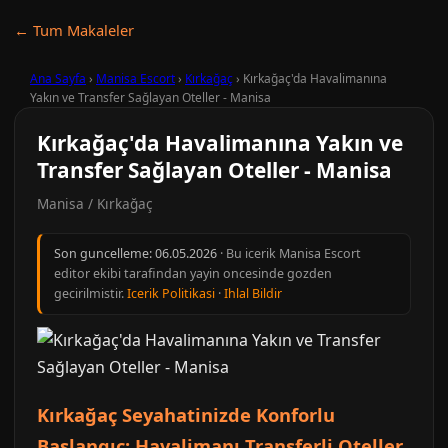
← Tum Makaleler
Ana Sayfa
›
Manisa Escort
›
Kırkağaç
›
Kırkağaç'da Havalimanına
Yakın ve Transfer Sağlayan Oteller - Manisa
Kırkağaç'da Havalimanına Yakın ve
Transfer Sağlayan Oteller - Manisa
Manisa / Kırkağaç
Son guncelleme:
06.05.2026
· Bu icerik Manisa Escort
editor ekibi tarafindan yayin oncesinde gozden
gecirilmistir.
Icerik Politikasi
·
Ihlal Bildir
Kırkağaç Seyahatinizde Konforlu
Başlangıç: Havalimanı Transferli Oteller