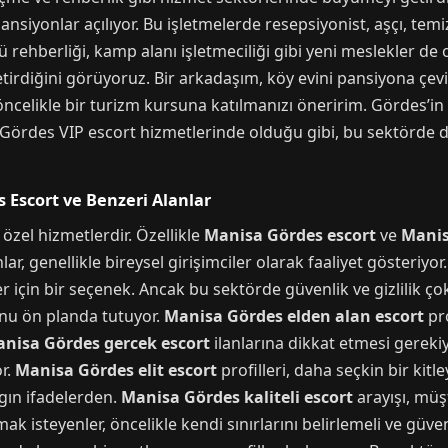
pansiyonlar açılıyor. Bu işletmelerde resepsiyonist, aşçı, temiz
rehberliği, kamp alanı işletmeciliği gibi yeni meslekler de o
getirdiğini görüyoruz. Bir arkadaşım, köy evini pansiyona çevi
celikle bir turizm kursuna katılmanızı öneririm. Gördes’in 
sa Gördes VIP escort hizmetlerinde olduğu gibi, bu sektörde
 Escort ve Benzeri Alanlar
özel hizmetlerdir. Özellikle
Manisa Gördes escort
ve
Manis
lar, genellikle bireysel girişimciler olarak faaliyet gösteriyor
r için bir seçenek. Ancak bu sektörde güvenlik ve gizlilik ç
unu ön planda tutuyor.
Manisa Gördes elden alan escort
pro
nisa Gördes gercek escort
ilanlarına dikkat etmesi gereki
or.
Manisa Gördes elit escort
profilleri, daha seçkin bir kitl
gın ifadelerden.
Manisa Gördes kaliteli escort
arayışı, müşt
 isteyenler, öncelikle kendi sınırlarını belirlemeli ve güven