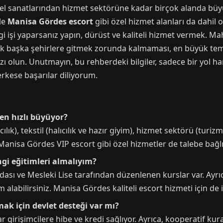
el sanatlarından hizmet sektörüne kadar birçok alanda büyü
kle
Manisa Gördes escort
gibi özel hizmet alanları da dahil
ngi işi yaparsanız yapın, dürüst ve kaliteli hizmet vermek. Ma
k başka şehirlere gitmek zorunda kalmaması, en büyük temen
zı olun. Unutmayın, bu rehberdeki bilgiler, sadece bir yol har
rkese başarılar diliyorum.
en hızlı büyüyor?
ılık), tekstil (halıcılık ve hazır giyim), hizmet sektörü (turizm
Manisa Gördes VIP escort gibi özel hizmetler de talebe bağl
ngi eğitimleri almalıyım?
ası ve Mesleki Lise tarafından düzenlenen kurslar var. Ayrıc
 alabilirsiniz. Manisa Gördes kaliteli escort hizmeti için de 
ak için devlet desteği var mı?
girişimcilere hibe ve kredi sağlıyor. Ayrıca, kooperatif kur