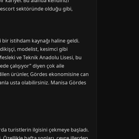
ir kariyer. Bu alanda kendinizi
it escort sektöründe olduğu gibi,
li bir istihdam kaynağı haline geldi.
dikişçi, modelist, kesimci gibi
Mesleki ve Teknik Anadolu Lisesi, bu
de çalışıyor” diyen çok aile
edilen ürünler, Gördes ekonomisine can
anla usta olabilirsiniz. Manisa Gördes
rda turistlerin ilgisini çekmeye başladı.
zellikle hafta sonları, çevre illerden