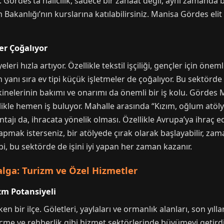
. Gördes’ta halıcılık, sadece bir zanaat değil, aynı zamanda b
m Bakanlığı’nın kurslarına katılabilirsiniz. Manisa Gördes el
er Çoğalıyor
leri hızla artıyor. Özellikle tekstil işçiliği, gençler için önem
 yanı sıra ev tipi küçük işletmeler de çoğalıyor. Bu sektörde 
kinelerinin bakımı ve onarımı da önemli bir iş kolu. Gördes 
likle hemen iş buluyor. Mahalle arasında “Kızım, oğlum atölye
ajı da, ihracata yönelik olması. Özellikle Avrupa’ya ihraç 
apmak isterseniz, bir atölyede çırak olarak başlayabilir, zam
bi, bu sektörde de işini iyi yapan her zaman kazanır.
lga: Turizm ve Özel Hizmetler
zm Potansiyeli
n bir ilçe. Göletleri, yaylaları ve ormanlık alanları, son yılla
 ve rehberlik gibi hizmet sektörlerinde büyümeyi getirdi. Ö