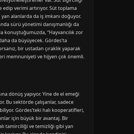
syonelleştirenler var. Süt sığırcılığı
e edip verimi artırıyor. Süt toplama
i yan alanlarda da iş imkanı doğuyor.
manda sürü yönetimi danışmanlığı da
sında konuştuğumuzda, “Hayvancılık zor
ör daha da büyüyecek. Gördes’ta
orsanız, bir ustadan çıraklık yaparak
eri memnuniyeti ve hijyen çok önemli.
sına dönüş yapıyor. Yine de el emeği
or. Bu sektörde çalışanlar, sadece
iyor. Gördes’teki halı kooperatifleri,
nlar için büyük bir avantaj. Bir
ı tamirciliği ve temizliği gibi yan