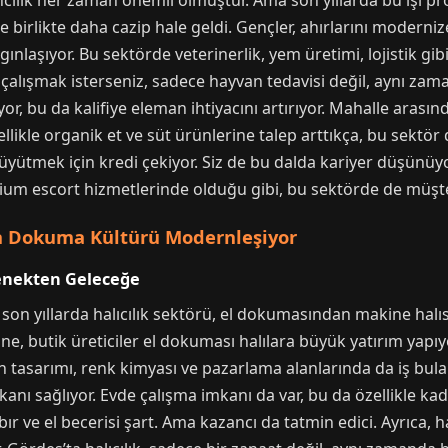
ılık her zaman önemli olmuştur. Ama son yıllarda bu işi profe
le birlikte daha cazip hale geldi. Gençler, ahırlarını moderniz
nlaşıyor. Bu sektörde veterinerlik, yem üretimi, lojistik gib
 çalışmak isterseniz, sadece hayvan tedavisi değil, aynı za
yor, bu da kalifiye eleman ihtiyacını artırıyor. Mahalle ara
zellikle organik et ve süt ürünlerine talep arttıkça, bu sekt
 büyütmek için kredi çekiyor. Siz de bu dalda kariyer düşünüy
ium escort hizmetlerinde olduğu gibi, bu sektörde de müşt
’in Dokuma Kültürü Modernleşiyor
lenekten Geleceğe
son yıllarda halıcılık sektörü, el dokumasından makine halı
ine, butik üreticiler el dokuması halılara büyük yatırım yapıy
tasarımı, renk kimyası ve pazarlama alanlarında da iş bulabil
anı sağlıyor. Evde çalışma imkanı da var, bu da özellikle kadı
ır ve el becerisi şart. Ama kazancı da tatmin edici. Ayrıca, hal