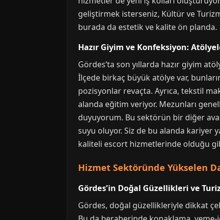
hizmetler de yeni iş kolları oluşturuyor
geliştirmek isterseniz, Kültür ve Turiz
burada da estetik ve kalite ön planda.
Hazır Giyim ve Konfeksiyon: Atölyel
Gördes’ta son yıllarda hazır giyim atölye
İlçede birkaç büyük atölye var, bunların
pozisyonlar revaçta. Ayrıca, tekstil ma
alanda eğitim veriyor. Mezunları genel
duyuyorum. Bu sektörün bir diğer avant
suyu oluyor. Siz de bu alanda kariyer y
kaliteli escort hizmetlerinde olduğu gi
Hizmet Sektöründe Yükselen Da
Gördes’in Doğal Güzellikleri ve Turi
Gördes, doğal güzellikleriyle dikkat çeke
Bu da beraberinde konaklama, yeme-içme