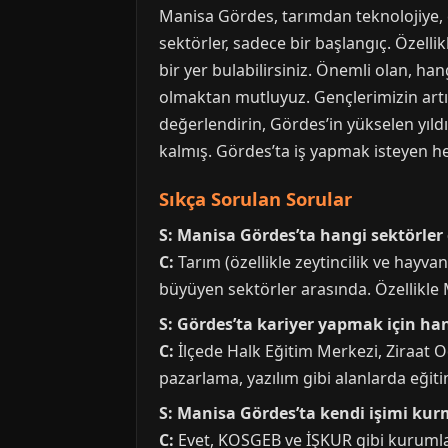
Manisa Gördes, tarımdan teknolojiye, 
sektörler, sadece bir başlangıç. Özelli
bir yer bulabilirsiniz. Önemli olan, ha
olmaktan mutluyuz. Gençlerimizin artı
değerlendirin, Gördes’in yükselen yıldı
kalmış. Gördes’ta iş yapmak isteyen he
Sıkça Sorulan Sorular
S: Manisa Gördes’ta hangi sektörler 
C:
Tarım (özellikle zeytincilik ve hayvanc
büyüyen sektörler arasında. Özellikle 
S: Gördes’ta kariyer yapmak için ha
C:
İlçede Halk Eğitim Merkezi, Ziraat Od
pazarlama, yazılım gibi alanlarda eğitim
S: Manisa Gördes’ta kendi işimi kurm
C:
Evet, KOSGEB ve İŞKUR gibi kurumlar 