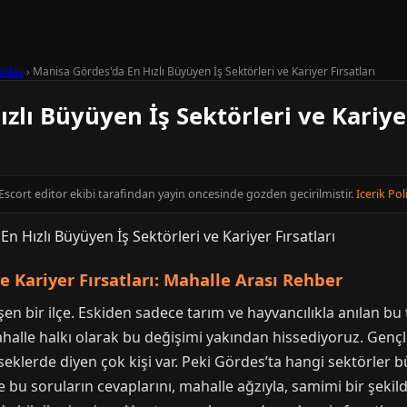
rdes
›
Manisa Gördes'da En Hızlı Büyüyen İş Sektörleri ve Kariyer Fırsatları
zlı Büyüyen İş Sektörleri ve Kariyer
 Escort editor ekibi tarafindan yayin oncesinde gozden gecirilmistir.
Icerik Pol
e Kariyer Fırsatları: Mahalle Arası Rehber
n bir ilçe. Eskiden sadece tarım ve hayvancılıkla anılan bu to
 mahalle halkı olarak bu değişimi yakından hissediyoruz. Genç
klerde diyen çok kişi var. Peki Gördes’ta hangi sektörler büy
te bu soruların cevaplarını, mahalle ağzıyla, samimi bir şek