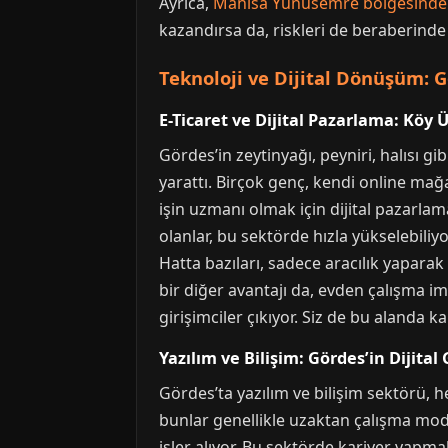
Ayrıca,
Manisa Yunusemre bölgesind
kazandırsa da, riskleri de beraberinde 
Teknoloji ve Dijital Dönüşüm: G
E-Ticaret ve Dijital Pazarlama: Köy 
Gördes’in zeytinyağı, peyniri, halısı gi
yarattı. Birçok genç, kendi online mağaz
işin uzmanı olmak için dijital pazarla
olanlar, bu sektörde hızla yükselebiliy
Hatta bazıları, sadece aracılık yaparak
bir diğer avantajı da, evden çalışma imk
girişimciler çıkıyor. Siz de bu alanda k
Yazılım ve Bilişim: Gördes’in Dijital
Gördes’ta yazılım ve bilişim sektörü, 
bunlar genellikle uzaktan çalışma mode
işler alıyor. Bu sektörde kariyer yapmak