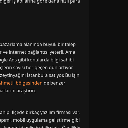
iğer iş kollarına göre daha hızlı para
tal pazarlama alanında büyük bir talep
r ve internet bağlantısı yeterli. Ama
gle Ads gibi konularda bilgi sahibi
lerin sayısı her geçen gün artıyor.
eytinyağını İstanbul’a satıyor. Bu işin
Ahmetli bölgesinden
de benzer
llarını araştırın.
ip. İlçede birkaç yazılım firması var,
yapımı, mobil uygulama geliştirme gibi
kendinizi geliştirebilirsiniz. Özellikle