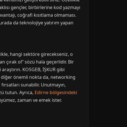
aklısı gençler, birbirlerine kod yazmayı
avantajı, coğrafi kısıtlama olmaması.
urada da teknolojiye yatırım yapan
ikle, hangi sektöre girecekseniz, o
n çırak ol” sözü hala geçerlidir. Bir
i araştırın. KOSGEB, İŞKUR gibi
ir diğer önemli nokta da, networking
fırsatları sunabilir. Unutmayın,
üzü tutun. Ayrıca,
Edirne bölgesindeki
 büyümez, zaman ve emek ister.