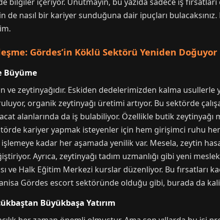
nde bilgiler içeriyor. Unutmayın, bu yazıda sadece iş fırsatl
in de nasıl bir kariyer sunduğuna dair ipuçları bulacaksınız
lim.
leşme: Gördes’in Köklü Sektörü Yeniden Doğuyor
de Büyüme
in ve zeytinyağıdır. Eskiden dedelerimizden kalma usullerle 
ruluyor, organik zeytinyağı üretimi artıyor. Bu sektörde çalış
t alanlarında da iş bulabiliyor. Özellikle butik zeytinyağı 
ktörde kariyer yapmak isteyenler için hem girişimci ruhu hem 
işlemeye kadar her aşamada yenilik var. Mesela, zeytin hasa
eğiştiriyor. Ayrıca, zeytinyağı tadım uzmanlığı gibi yeni mesle
ası ve Halk Eğitim Merkezi kurslar düzenliyor. Bu fırsatları 
Manisa Gördes escort sektöründe olduğu gibi, burada da kal
üçükbaştan Büyükbaşa Yatırım