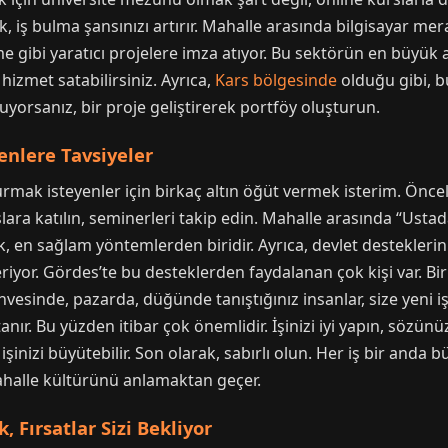
k, iş bulma şansınızı artırır. Mahalle arasında bilgisayar mer
rme gibi yaratıcı projelere imza atıyor. Bu sektörün en büyük 
izmet satabilirsiniz. Ayrıca,
Kars bölgesinde
olduğu gibi, b
uyuyorsanız, bir proje geliştirerek portföy oluşturun.
enlere Tavsiyeler
urmak isteyenler için birkaç altın öğüt vermek isterim. Öncel
slara katılın, seminerleri takip edin. Mahalle arasında “Ustada
, en sağlam yöntemlerden biridir. Ayrıca, devlet desteklerin
veriyor. Gördes’te bu desteklerden faydalanan çok kişi var. B
vesinde, pazarda, düğünde tanıştığınız insanlar, size yeni iş 
anır. Bu yüzden itibar çok önemlidir. İşinizi iyi yapın, sözün
işinizi büyütebilir. Son olarak, sabırlı olun. Her iş bir anda
ahalle kültürünü anlamaktan geçer.
, Fırsatlar Sizi Bekliyor