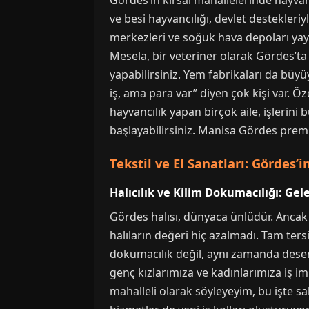
Gördes’in kırsal mahallelerinde hayvanc
ve besi hayvancılığı, devlet destekleriy
merkezleri ve soğuk hava depoları yaygı
Mesela, bir veteriner olarak Gördes’ta
yapabilirsiniz. Yem fabrikaları da büyü
iş, ama para var” diyen çok kişi var. Ö
hayvancılık yapan birçok aile, işlerini
başlayabilirsiniz. Manisa Gördes prem
Tekstil ve El Sanatları: Gördes
Halıcılık ve Kilim Dokumacılığı: Ge
Gördes halısı, dünyaca ünlüdür. Ancak 
halıların değeri hiç azalmadı. Tam ters
dokumacılık değil, aynı zamanda desen 
genç kızlarımıza ve kadınlarımıza iş imk
mahalleli olarak söyleyeyim, bu işte sab