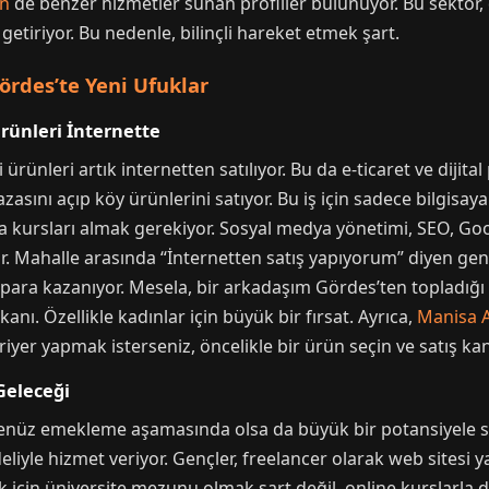
en
de benzer hizmetler sunan profiller bulunuyor. Bu sektör, d
getiriyor. Bu nedenle, bilinçli hareket etmek şart.
ördes’te Yeni Ufuklar
Ürünleri İnternette
bi ürünleri artık internetten satılıyor. Bu da e-ticaret ve diji
asını açıp köy ürünlerini satıyor. Bu iş için sadece bilgisaya
ma kursları almak gerekiyor. Sosyal medya yönetimi, SEO, Goo
or. Mahalle arasında “İnternetten satış yapıyorum” diyen genç
 para kazanıyor. Mesela, bir arkadaşım Gördes’ten topladığı z
anı. Özellikle kadınlar için büyük bir fırsat. Ayrıca,
Manisa 
ariyer yapmak isterseniz, öncelikle bir ürün seçin ve satış kana
 Geleceği
henüz emekleme aşamasında olsa da büyük bir potansiyele sah
liyle hizmet veriyor. Gençler, freelancer olarak web sitesi 
 için üniversite mezunu olmak şart değil, online kurslarla da 