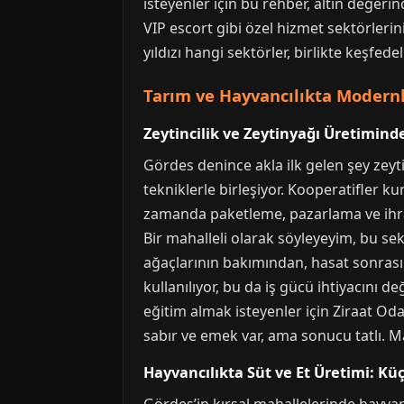
isteyenler için bu rehber, altın değeri
VIP escort gibi özel hizmet sektörlerin
yıldızı hangi sektörler, birlikte keşfede
Tarım ve Hayvancılıkta Modern
Zeytincilik ve Zeytinyağı Üretimin
Gördes denince akla ilk gelen şey zeyt
tekniklerle birleşiyor. Kooperatifler ku
zamanda paketleme, pazarlama ve ihraca
Bir mahalleli olarak söyleyeyim, bu se
ağaçlarının bakımından, hasat sonrası 
kullanılıyor, bu da iş gücü ihtiyacını d
eğitim almak isteyenler için Ziraat Od
sabır ve emek var, ama sonucu tatlı. 
Hayvancılıkta Süt ve Et Üretimi: K